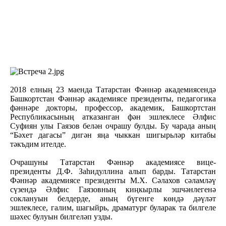
2018 елның 23 маенда Татарстан Фәннәр академиясендә
Башкортстан Фәннәр академиясе президенты, педагогика
фәннәре докторы, профессор, академик, Башкортстан
Республикасының атказанган фән эшлеклесе Әлфис
Суфиян улы Гаязов белән очрашу булды. Бу чарада аның
“Бәхет дагасы” дигән яңа чыккан шигырьләр китабы
тәкъдим ителде.
Очрашуны Татарстан Фәннәр академиясе вице-
президенты Д.Ф. Заһидуллина алып барды. Татарстан
Фәннәр академиясе президенты М.Х. Сәлахов сәламләү
сүзендә Әлфис Гаязовның киңкырлы эшчәнлегенә
соклануын белдерде, аның бүгенге көндә дәүләт
эшлеклесе, галим, шагыйрь, драматург буларак та билгеле
шәхес булуын билгеләп узды.