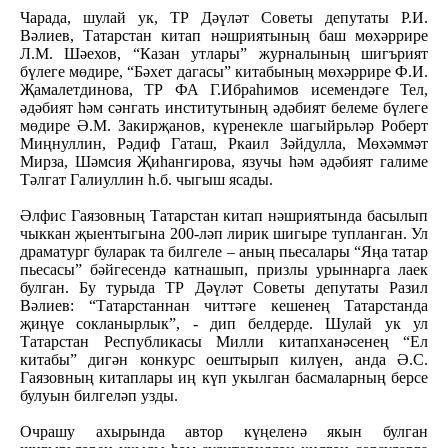
Чарада, шулай ук, ТР Дәүләт Советы депутаты Р.И.
Вәлиев, Татарстан китап нәшриятының баш мөхәррире
Л.М. Шәехов, “Казан утлары” журналының шигърият
бүлеге мөдире, “Бәхет дагасы” китабының мөхәррире Ф.И.
Җамалетдинова, ТР ФА Г.Ибраһимов исемендәге Тел,
әдәбият һәм сәнгать институтының әдәбият белеме бүлеге
мөдире Ә.М. Закирҗанов, күренекле шагыйрьләр Роберт
Миңнуллин, Рәдиф Гаташ, Ркаил Зәйдулла, Мөхәммәт
Мирза, Шәмсия Җиһангирова, язучы һәм әдәбият галиме
Тәлгат Галиуллин һ.б. чыгыш ясады.
Әлфис Гаязовның Татарстан китап нәшриятында басылып
чыккан җыентыгына 200-ләп лирик шигыре тупланган. Ул
драматург буларак та билгеле – аның пьесалары “Яңа татар
пьесасы” бәйгесендә катнашып, призлы урыннарга лаек
булган. Бу турыда ТР Дәүләт Советы депутаты Разил
Вәлиев: “Татарстаннан читтәге кешенең Татарстанда
җиңүе сокланырлык”, - дип белдерде. Шулай ук ул
Татарстан Республикасы Милли китапханәсенең “Ел
китабы” дигән конкурс оештырып килүен, анда Ә.С.
Гаязовның китаплары иң күп укылган басмаларның берсе
булуын билгеләп узды.
Очрашу ахырында автор күңеленә якын булган