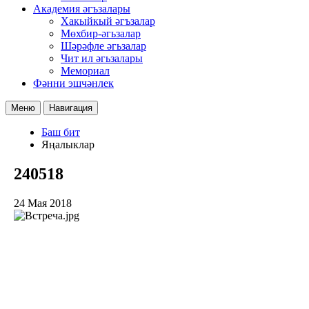
Академия әгъзалары
Хакыйкый әгъзалар
Мөхбир-әгьзалар
Шәрәфле әгьзалар
Чит ил әгьзалары
Мемориал
Фәнни эшчәнлек
Меню
Навигация
Баш бит
Яңалыклар
240518
24 Мая 2018