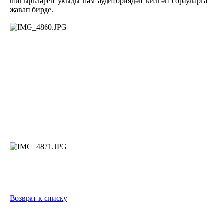
шигырьләрен укыды һәм аудиториядән килгән сорауларга
җавап бирде.
Возврат к списку