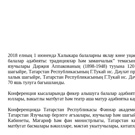
2018 елның 1 июнендә Халыкара балаларны яклау көне уңа
балалар әдәбияты: традицияләр һәм заманчалык” темасын
язучылары Дәрҗия Аппакованың (1898-1948) тууына 120
шагыйре, Татарстан Республикасының Г.Тукай ис. Дәүләт пр
халык шагыйре, Татарстан Республикасының Г.Тукай ис. Дә
70 яшь тулуга багышланды.
Конференция кысаларында фикер алышуга балалар әдәбияты
юллары, вакытлы матбугат һәм театр аша матур әдәбиятка к
Конференциядә Татарстан Республикасы Фәннәр академия
Татарстан Язучылар берлеге әгъзалары, язучылар һәм шагы
Кабинеты, Мәгариф һәм фән министрлыгы, Татарстан ки
матбугат басмалары вәкилләре, мәктәп укытучылары, китапх