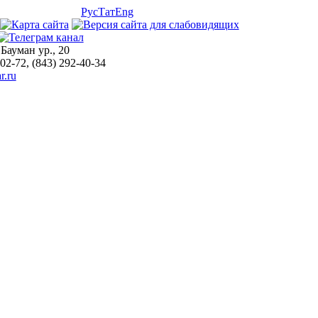
Рус
Тат
Eng
 Бауман ур., 20
-02-72, (843) 292-40-34
r.ru