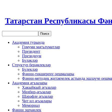
Татарстан Республикасы Фән
Академия турында
Гомуми мәгълүматлар
Президент
Президиум
Бүләкләр
Структур берәмлекләр
Бүлекләр
Фәнни-тикшеренү оешмалары
Фәнни-методик җитәкчелек астында эшләүче оешм
Академия әгъзалары
Хакыйкый әгъзалар
Мөхбир-әгьзалар
Шәрәфле әгьзалар
Чит ил әгьзалары
Мемориал
Фәнни эшчәнлек