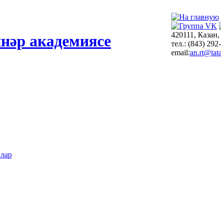
420111, Казан,
нәр академиясе
тел.: (843) 292
email:
an.rt@tata
алар