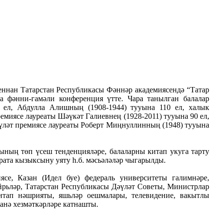
еннан Татарстан Республикасы Фәннәр академиясендә “Татар
а фәнни-гамәли конференция үтте. Чара танылган балалар
 ел, Абдулла Алишның (1908-1944) тууына 110 ел, халык
емиясе лауреаты Шәүкәт Галиевнең (1928-2011) тууына 90 ел,
үләт премиясе лауреаты Роберт Миңнуллинның (1948) тууына
ның төп үсеш тенденцияләре, балаларны китап укуга тарту
арата кызыксыну уяту һ.б. мәсьәләләр чыгарылды.
се, Казан (Идел буе) федераль университеты галимнәре,
йрьләр, Татарстан Республикасы Дәүләт Советы, Министрлар
тап нәшрияты, яшьләр оешмалары, телевидение, вакытлы
анә хезмәткәрләре катнашты.