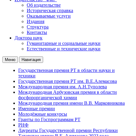
Об издательстве
Историческая справка
Оказываемые услуги
Издания
Структура
Контакты
Доктора наук
Гуманитарные и социальные науки
Естественные и технические науки
Меню
Навигация
Государственная премия РТ в области науки и
техники
Государственная премия РТ им. В.Е.Алемасова
Международная премия им. А.Н.Туполева
Международная Арбузовская премия в области
фосфорорганической химии
Международная премия имени В.В. Марковникова
Именные премии
Молодёжные конкурсы
Гранты по Госпрограммам РТ
РНФ
Лауреаты Государственной премии Республики
Татарстан имени В.Е. Алемасова 2023 года