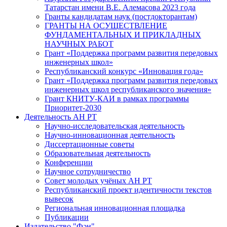
Татарстан имени В.Е. Алемасова 2023 года
Гранты кандидатам наук (постдокторантам)
ГРАНТЫ НА ОСУЩЕСТВЛЕНИЕ
ФУНДАМЕНТАЛЬНЫХ И ПРИКЛАДНЫХ
НАУЧНЫХ РАБОТ
Грант «Поддержка программ развития передовых
инженерных школ»
Республиканский конкурс «Инновация года»
Грант «Поддержка программ развития передовых
инженерных школ республиканского значения»
Грант КНИТУ-КАИ в рамках программы
Приоритет-2030
Деятельность АН РТ
Научно-исследовательская деятельность
Научно-инновационная деятельность
Диссертационные советы
Образовательная деятельность
Конференции
Научное сотрудничество
Совет молодых учёных АН РТ
Республиканский проект идентичности текстов
вывесок
Региональная инновационная площадка
Публикации
Издательство "Фән"