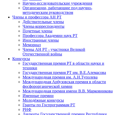
Научно-исследовательские учреждения
Организации, работающие под научно-
методическим руководством
Члены и профессора АН РТ
Действительные члены
Члены-корреспонденты
Почетные члены
Профессора Академии наук РТ
Иностранные члены
Мемориал
Члены АН РТ - участники Великой
Отечественной войны
Конкурсы
Государственная премия РТ в области науки и
техники
Государственная премия РТ им. В.Е.Алемасова
Международная премия им. А.Н.Туполева
Международная Арбузовская премия в области
фосфорорганической химии
Международная премия имени В.В. Марковникова
Именные премии
Молодёжные конкурсы
Гранты по Госпрограммам РТ
РНФ
Лауреаты Государственной премии Республики