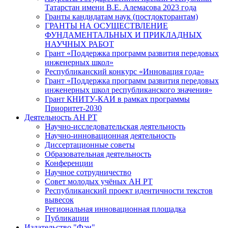
Татарстан имени В.Е. Алемасова 2023 года
Гранты кандидатам наук (постдокторантам)
ГРАНТЫ НА ОСУЩЕСТВЛЕНИЕ
ФУНДАМЕНТАЛЬНЫХ И ПРИКЛАДНЫХ
НАУЧНЫХ РАБОТ
Грант «Поддержка программ развития передовых
инженерных школ»
Республиканский конкурс «Инновация года»
Грант «Поддержка программ развития передовых
инженерных школ республиканского значения»
Грант КНИТУ-КАИ в рамках программы
Приоритет-2030
Деятельность АН РТ
Научно-исследовательская деятельность
Научно-инновационная деятельность
Диссертационные советы
Образовательная деятельность
Конференции
Научное сотрудничество
Совет молодых учёных АН РТ
Республиканский проект идентичности текстов
вывесок
Региональная инновационная площадка
Публикации
Издательство "Фән"