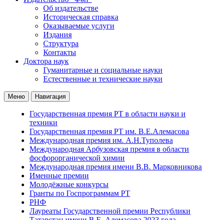
Об издательстве
Историческая справка
Оказываемые услуги
Издания
Структура
Контакты
Доктора наук
Гуманитарные и социальные науки
Естественные и технические науки
Меню
Навигация
Государственная премия РТ в области науки и
техники
Государственная премия РТ им. В.Е.Алемасова
Международная премия им. А.Н.Туполева
Международная Арбузовская премия в области
фосфорорганической химии
Международная премия имени В.В. Марковникова
Именные премии
Молодёжные конкурсы
Гранты по Госпрограммам РТ
РНФ
Лауреаты Государственной премии Республики
Татарстан имени В.Е. Алемасова 2023 года