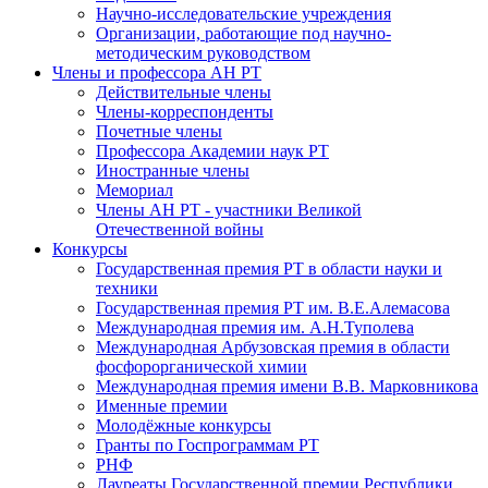
Научно-исследовательские учреждения
Организации, работающие под научно-
методическим руководством
Члены и профессора АН РТ
Действительные члены
Члены-корреспонденты
Почетные члены
Профессора Академии наук РТ
Иностранные члены
Мемориал
Члены АН РТ - участники Великой
Отечественной войны
Конкурсы
Государственная премия РТ в области науки и
техники
Государственная премия РТ им. В.Е.Алемасова
Международная премия им. А.Н.Туполева
Международная Арбузовская премия в области
фосфорорганической химии
Международная премия имени В.В. Марковникова
Именные премии
Молодёжные конкурсы
Гранты по Госпрограммам РТ
РНФ
Лауреаты Государственной премии Республики