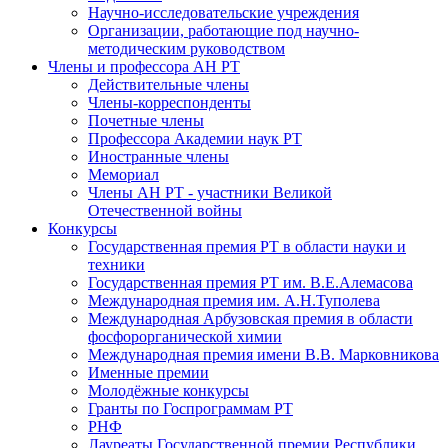
Научно-исследовательские учреждения
Организации, работающие под научно-
методическим руководством
Члены и профессора АН РТ
Действительные члены
Члены-корреспонденты
Почетные члены
Профессора Академии наук РТ
Иностранные члены
Мемориал
Члены АН РТ - участники Великой
Отечественной войны
Конкурсы
Государственная премия РТ в области науки и
техники
Государственная премия РТ им. В.Е.Алемасова
Международная премия им. А.Н.Туполева
Международная Арбузовская премия в области
фосфорорганической химии
Международная премия имени В.В. Марковникова
Именные премии
Молодёжные конкурсы
Гранты по Госпрограммам РТ
РНФ
Лауреаты Государственной премии Республики