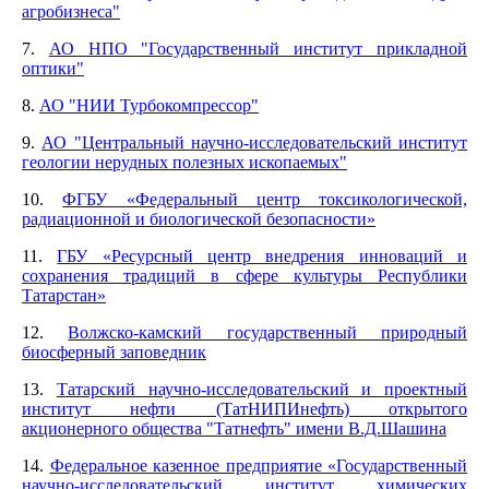
агробизнеса"
7.
АО НПО "Государственный институт прикладной
оптики"
8.
АО "НИИ Турбокомпрессор"
9.
АО "Центральный научно-исследовательский институт
геологии нерудных полезных ископаемых"
10.
ФГБУ «Федеральный центр токсикологической,
радиационной и биологической безопасности»
11.
ГБУ «Ресурсный центр внедрения инноваций и
сохранения традиций в сфере культуры Республики
Татарстан»
12.
Волжско-камский государственный природный
биосферный заповедник
13.
Татарский научно-исследовательский и проектный
институт нефти (ТатНИПИнефть) открытого
акционерного общества "Татнефть" имени В.Д.Шашина
14.
Федеральное казенное предприятие «Государственный
научно-исследовательский институт химических