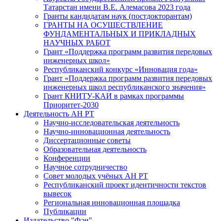
Татарстан имени В.Е. Алемасова 2023 года
Гранты кандидатам наук (постдокторантам)
ГРАНТЫ НА ОСУЩЕСТВЛЕНИЕ
ФУНДАМЕНТАЛЬНЫХ И ПРИКЛАДНЫХ
НАУЧНЫХ РАБОТ
Грант «Поддержка программ развития передовых
инженерных школ»
Республиканский конкурс «Инновация года»
Грант «Поддержка программ развития передовых
инженерных школ республиканского значения»
Грант КНИТУ-КАИ в рамках программы
Приоритет-2030
Деятельность АН РТ
Научно-исследовательская деятельность
Научно-инновационная деятельность
Диссертационные советы
Образовательная деятельность
Конференции
Научное сотрудничество
Совет молодых учёных АН РТ
Республиканский проект идентичности текстов
вывесок
Региональная инновационная площадка
Публикации
Издательство "Фән"