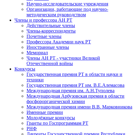
Научно-исследовательские учреждения
Организации, работающие под научно-
методическим руководством
Члены и профессора АН РТ
Действительные члены
Члены-корреспонденты
Почетные члены
Профессора Академии наук РТ
Иностранные члены
Мемориал
Члены АН РТ - участники Великой
Отечественной войны
Конкурсы
Государственная премия РТ в области науки и
техники
Государственная премия РТ им. В.Е.Алемасова
Международная премия им. А.Н.Туполева
Международная Арбузовская премия в области
фосфорорганической химии
Международная премия имени В.В. Марковникова
Именные премии
Молодёжные конкурсы
Гранты по Госпрограммам РТ
РНФ
Лауреаты Государственной премии Республики