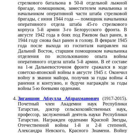
стрелкового батальона в 50-й отдельной лыжной
бригаде, помощником, заместителем начальника и
начальником оперативной части штаба стрелковой
бригады, с июня 1944 года — помощник начальника
оперативного отдела штаба 45-го стрелкового
корпуса 5-й армии 3-го Белорусского фронта. В
августе 1942 года в боях под Ржевом был ранен, в
1944 году снова был ранен в голову. В феврале 1945
года после выхода из госпиталя направлен на
Дальний Восток, старшим помощником начальника
отделения по использованию опыта войны
оперативного отдела штаба 5-й армии. В её составе
на 1-м Дальневосточном фронте сражался в ходе
советско-японской войны в августе 1945 г. Окончил
войну в звании майора, получив за годы войны 4
ранения и контузию, и будучи награждён за годы
войны 5-ю боевыми орденами.
Зиганшин Абдулла Абдрахманович
(1917-2015).
Почетный член Академии наук Республики
Татарстан, доктор сельскохозяйственных наук,
профессор, заслуженный деятель науки Республики
Татарстан. Награжден орденами Красной Звезды,
Отечественной войны 1-й и 2-й степеней,
Александра Невского, Красного Знамени. Войну