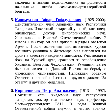
закончил в звании подполковника на должности
начальника штаба самоходно-артиллерийской
бригады.
Каримуллин Абрар Гибадуллович
(1925–2000).
Действительный член Академии наук Республики
Татарстан. Известный татарский ученый, книговед-
библиограф, доктор филологических наук.
Участвовал в Великой Отечественной войне. 7
января 1943 года он был призван в ряды Советской
Армии. После окончания шестимесячных курсов
военного училища в Житомире был направлен на
фронт в качестве наводчика миномета. Участвовал в
боях на Курской дуге, сражался за освобождение
Украины, Венгрии, Чехословакии, Румынии. Затем
был направлен на Дальний Восток на борьбу с
японскими милитаристами. Награжден орденом
Отечественная война 1-степени, двумя медалями "За
отвагу" и другими медалями.
Кирпичников Петр Анатольевич
(1913 – 1997).
Почетный член Академии наук Республики
Татарстан, доктор технических наук, профессор.
Член-корреспондент РАН. В годы Великой
Отечественной войны служил в частях военно-