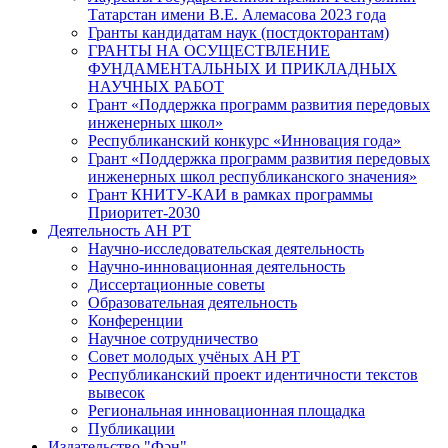
Татарстан имени В.Е. Алемасова 2023 года
Гранты кандидатам наук (постдокторантам)
ГРАНТЫ НА ОСУЩЕСТВЛЕНИЕ
ФУНДАМЕНТАЛЬНЫХ И ПРИКЛАДНЫХ
НАУЧНЫХ РАБОТ
Грант «Поддержка программ развития передовых
инженерных школ»
Республиканский конкурс «Инновация года»
Грант «Поддержка программ развития передовых
инженерных школ республиканского значения»
Грант КНИТУ-КАИ в рамках программы
Приоритет-2030
Деятельность АН РТ
Научно-исследовательская деятельность
Научно-инновационная деятельность
Диссертационные советы
Образовательная деятельность
Конференции
Научное сотрудничество
Совет молодых учёных АН РТ
Республиканский проект идентичности текстов
вывесок
Региональная инновационная площадка
Публикации
Издательство "Фән"