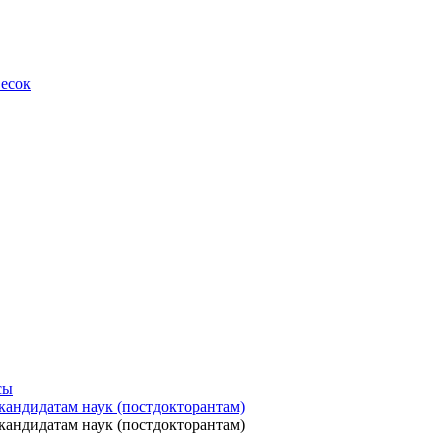
весок
сы
кандидатам наук (постдокторантам)
кандидатам наук (постдокторантам)