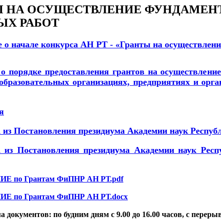
Ы НА ОСУЩЕСТВЛЕНИЕ ФУНДАМЕН
ЫХ РАБОТ
 о начале конкурса АН РТ - «Гранты на осуществлен
о порядке предоставления грантов на осуществлени
образовательных организациях, предприятиях и орга
я
 Постановления президиума Академии наук Республик
 Постановления президиума Академии наук Республ
 по Грантам ФиПНР АН РТ.pdf
 по Грантам ФиПНР АН РТ.docx
документов: по будним дням c 9.00 до 16.00 часов, с перерыво