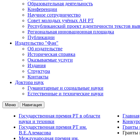
Образовательная деятельность
Конференции
Научное сотрудничество
Совет молодых учёных АН РТ
Республиканский проект идентичности текстов вы
Региональная инновационная площадка
Публикации
Издательство "Фән"
Об издательстве
Историческая справка
Оказываемые услуги
Издания
Структура
Контакты
Доктора наук
Гуманитарные и социальные науки
Естественные и технические науки
Меню
Навигация
Государственная премия РТ в области
Главная
науки и техники
Конкур
Государственная премия РТ им.
Гранты 
В.Е.Алемасова
Гранты 
Международная премия им.