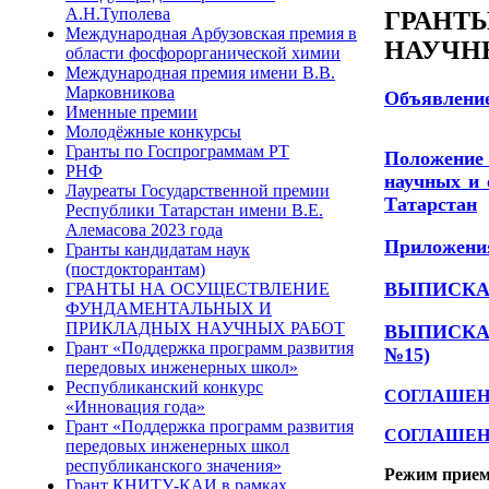
А.Н.Туполева
ГРАНТ
Международная Арбузовская премия в
НАУЧН
области фосфорорганической химии
Международная премия имени В.В.
Марковникова
Объявление
Именные премии
Молодёжные конкурсы
Гранты по Госпрограммам РТ
Положение 
РНФ
научных и 
Лауреаты Государственной премии
Татарстан
Республики Татарстан имени В.Е.
Алемасова 2023 года
Приложени
Гранты кандидатам наук
(постдокторантам)
ВЫПИСКА из
ГРАНТЫ НА ОСУЩЕСТВЛЕНИЕ
ФУНДАМЕНТАЛЬНЫХ И
ПРИКЛАДНЫХ НАУЧНЫХ РАБОТ
ВЫПИСКА из
Грант «Поддержка программ развития
№15)
передовых инженерных школ»
Республиканский конкурс
СОГЛАШЕНИЕ
«Инновация года»
Грант «Поддержка программ развития
СОГЛАШЕНИЕ
передовых инженерных школ
республиканского значения»
Режим приема 
Грант КНИТУ-КАИ в рамках