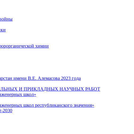
 войны
ики
форорганической химии
рстан имени В.Е. Алемасова 2023 года
ЛЬНЫХ И ПРИКЛАДНЫХ НАУЧНЫХ РАБОТ
инженерных школ»
нженерных школ республиканского значения»
т-2030