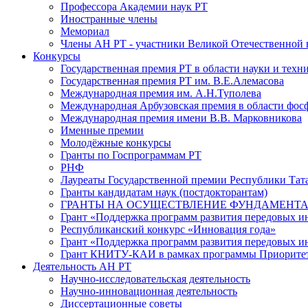
Профессора Академии наук РТ
Иностранные члены
Мемориал
Члены АН РТ - участники Великой Отечественной
Конкурсы
Государственная премия РТ в области науки и техн
Государственная премия РТ им. В.Е.Алемасова
Международная премия им. А.Н.Туполева
Международная Арбузовская премия в области фос
Международная премия имени В.В. Марковникова
Именные премии
Молодёжные конкурсы
Гранты по Госпрограммам РТ
РНФ
Лауреаты Государственной премии Республики Тата
Гранты кандидатам наук (постдокторантам)
ГРАНТЫ НА ОСУЩЕСТВЛЕНИЕ ФУНДАМЕНТА
Грант «Поддержка программ развития передовых 
Республиканский конкурс «Инновация года»
Грант «Поддержка программ развития передовых и
Грант КНИТУ-КАИ в рамках программы Приорите
Деятельность АН РТ
Научно-исследовательская деятельность
Научно-инновационная деятельность
Диссертационные советы