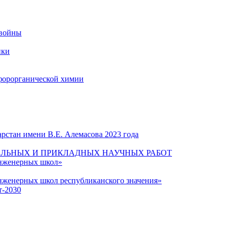
 войны
ики
форорганической химии
рстан имени В.Е. Алемасова 2023 года
ЛЬНЫХ И ПРИКЛАДНЫХ НАУЧНЫХ РАБОТ
инженерных школ»
нженерных школ республиканского значения»
т-2030