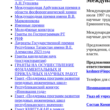
Междуна
А.Н.Туполева
Международная Арбузовская премия в
Международна
области фосфорорганической химии
июля 1997 го
Международная премия имени В.В.
научные труд
Марковникова
Ерминингельд
Именные премии
Молодёжные конкурсы
Международна
Гранты по Госпрограммам РТ
научные дост
РНФ
Лауреаты Государственной премии
Предложения 
Республики Татарстан имени В.Е.
учреждения, 
Алемасова 2023 года
власти.
Гранты кандидатам наук
(постдокторантам)
Предложения
ГРАНТЫ НА ОСУЩЕСТВЛЕНИЕ
ответственно
ФУНДАМЕНТАЛЬНЫХ И
keshner@iopc
ПРИКЛАДНЫХ НАУЧНЫХ РАБОТ
Грант «Поддержка программ развития
Телефон для с
передовых инженерных школ»
Республиканский конкурс
Номинационн
«Инновация года»
Грант «Поддержка программ развития
Указ об учр
передовых инженерных школ
Состав Коми
республиканского значения»
Грант КНИТУ-КАИ в рамках