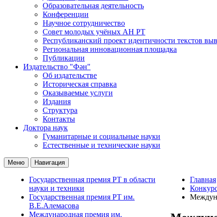
Образовательная деятельность
Конференции
Научное сотрудничество
Совет молодых учёных АН РТ
Республиканский проект идентичности текстов вы
Региональная инновационная площадка
Публикации
Издательство "Фән"
Об издательстве
Историческая справка
Оказываемые услуги
Издания
Структура
Контакты
Доктора наук
Гуманитарные и социальные науки
Естественные и технические науки
Меню
Навигация
Государственная премия РТ в области
Главная
науки и техники
Конкур
Государственная премия РТ им.
Междуна
В.Е.Алемасова
Международная премия им.