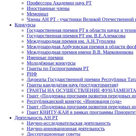
Профессора Академии наук РТ
Иностранные члены
Мемориал
Члены АН РТ - участники Великой Отечественной
Конкурсы
Государственная премия РТ в области науки и техн
Государственная премия РТ им. В.Е.Алемасова
Международная премия им. А.Н.Туполева
Международная Арбузовская премия в области фос
Международная премия имени В.В. Марковникова
Именные премии
Молодёжные конкурсы
Гранты по Госпрограммам РТ
РНФ
Лауреаты Государственной премии Республики Тата
Гранты кандидатам наук (постдокторантам)
ГРАНТЫ НА ОСУЩЕСТВЛЕНИЕ ФУНДАМЕНТА
Грант «Поддержка программ развития передовых 
Республиканский конкурс «Инновация года»
Грант «Поддержка программ развития передовых и
Грант КНИТУ-КАИ в рамках программы Приорите
Деятельность АН РТ
Научно-исследовательская деятельность
Научно-инновационная деятельность
Диссертационные советы