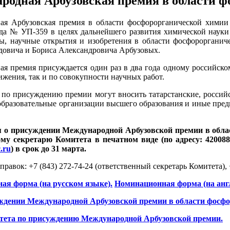
родная Арбузовская премия в области 
я Арбузовская премия в области фосфорорганической химии 
да № УП-359 в целях дальнейшего развития химической науки
ы, научные открытия и изобретения в области фосфорорганич
овича и Бориса Александровича Арбузовых.
я премия присуждается один раз в два года одному российско
ижения, так и по совокупности научных работ.
по присуждению премии могут вносить татарстанские, россий
образовательные организации высшего образования и иные пред
 о присуждении Международной Арбузовской премии в облас
му секретарю Комитета в печатном виде (по адресу: 420088,
.ru
) в срок до 31 марта.
правок: +7 (843) 272-74-24 (ответственный секретарь Комитета),
ая форма (на русском языке).
Номинационная форма (на анг
еждении Международной Арбузовской премии в области фосфо
тета по присуждению Международной Арбузовской премии.