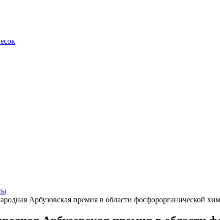
весок
сы
родная Арбузовская премия в области фосфорорганической хи