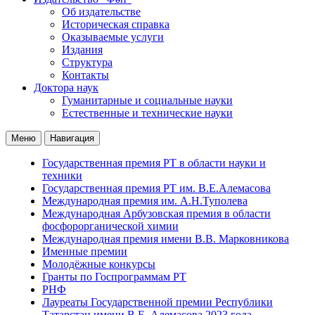
Об издательстве
Историческая справка
Оказываемые услуги
Издания
Структура
Контакты
Доктора наук
Гуманитарные и социальные науки
Естественные и технические науки
Меню
Навигация
Государственная премия РТ в области науки и
техники
Государственная премия РТ им. В.Е.Алемасова
Международная премия им. А.Н.Туполева
Международная Арбузовская премия в области
фосфорорганической химии
Международная премия имени В.В. Марковникова
Именные премии
Молодёжные конкурсы
Гранты по Госпрограммам РТ
РНФ
Лауреаты Государственной премии Республики
Татарстан имени В.Е. Алемасова 2023 года