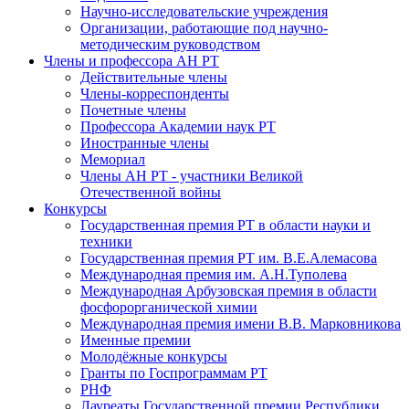
Научно-исследовательские учреждения
Организации, работающие под научно-
методическим руководством
Члены и профессора АН РТ
Действительные члены
Члены-корреспонденты
Почетные члены
Профессора Академии наук РТ
Иностранные члены
Мемориал
Члены АН РТ - участники Великой
Отечественной войны
Конкурсы
Государственная премия РТ в области науки и
техники
Государственная премия РТ им. В.Е.Алемасова
Международная премия им. А.Н.Туполева
Международная Арбузовская премия в области
фосфорорганической химии
Международная премия имени В.В. Марковникова
Именные премии
Молодёжные конкурсы
Гранты по Госпрограммам РТ
РНФ
Лауреаты Государственной премии Республики