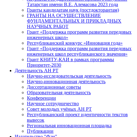
Татарстан имени В.Е. Алемасова 2023 года
Гранты кандидатам наук (постдокторантам)
ГРАНТЫ НА ОСУЩЕСТВЛЕНИЕ
ФУНДАМЕНТАЛЬНЫХ И ПРИКЛАДНЫХ
НАУЧНЫХ РАБОТ
Грант «Поддержка программ развития передовых
инженерных школ»
Республиканский конкурс «Инновация года»
Грант «Поддержка программ развития передовых
инженерных школ республиканского значения»
Грант КНИТУ-КАИ в рамках программы
Приоритет-2030
Деятельность АН РТ
Научно-исследовательская деятельность
Научно-инновационная деятельность
Диссертационные советы
Образовательная деятельность
Конференции
Научное сотрудничество
Совет молодых учёных АН РТ
Республиканский проект идентичности текстов
вывесок
Региональная инновационная площадка
Публикации
Издательство "Фән"