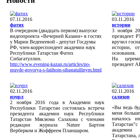
Новости
07.11.2016
03.11.2016
фатих
истории
В очередном (двадцать первом) выпуске
3 ноября 20
видеопроекта «Вечерней Казани» в гостях
президент Р
у Марии Веденеевой - депутат Госдумы
вручил госн
РФ, член-корреспондент академии наук
истории, о
Республики Татарстан Фатих
основания.
Сибагатуллин.
На церемо
http://www.evening-kazan.ru/articles/po-
президент А
pravde-govorya-s-fatihom-sibagatullinym.html
02.11.2016
02.11.2016
нэчрл
салихов
2 ноября 2016 года в Академии наук
«Вы ведь бу
Республики Татарстан состоялась встреча
меня больше
президента академии наук Республики
началось и
Татарстан Мякзюма Салахова с членами
Татарстан
редакции журнала Nature Бартом
академии
Верберком и Жоффреем Планшаром.
Татарстана,