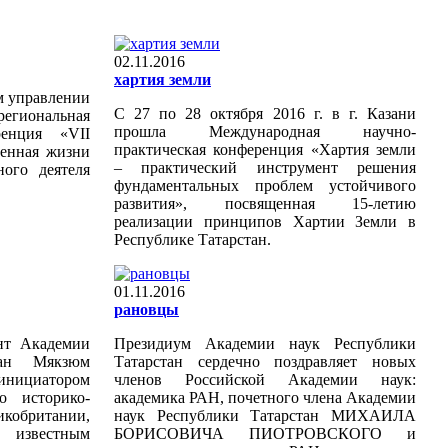
02.11.2016
хартия земли
м управлении
С 27 по 28 октября 2016 г. в г. Казани
егиональная
прошла Международная научно-
ренция «VII
практическая конференция «Хартия земли
щенная жизни
– практический инструмент решения
ного деятеля
фундаментальных проблем устойчивого
развития», посвященная 15-летию
реализации принципов Хартии Земли в
Республике Татарстан.
01.11.2016
рановцы
ент Академии
Президиум Академии наук Республики
тан Мякзюм
Татарстан сердечно поздравляет новых
нициатором
членов Российской Академии наук:
о историко-
академика РАН, почетного члена Академии
икобритании,
наук Республики Татарстан МИХАИЛА
 известным
БОРИСОВИЧА ПИОТРОВСКОГО и