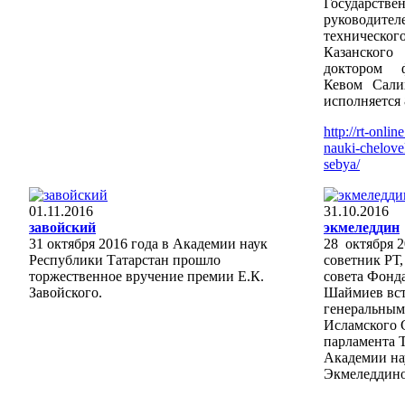
Государств
руководит
техническог
Казанског
доктором ф
Кевом Сали
исполняется 
http://rt-onli
nauki-chelove
sebya/
01.11.2016
31.10.2016
завойский
экмеледдин
31 октября 2016 года в Академии наук
28 октября 
Республики Татарстан прошло
советник РТ,
торжественное вручение премии Е.К.
совета Фонд
Завойского.
Шаймиев вст
генеральным
Исламского 
парламента 
Академии на
Экмеледдино