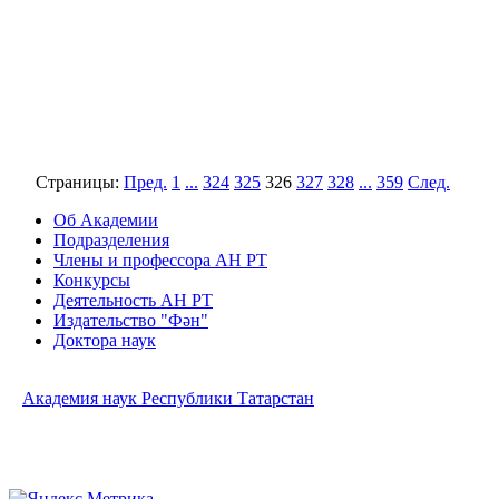
Страницы:
Пред.
1
...
324
325
326
327
328
...
359
След.
Об Академии
Подразделения
Члены и профессора АН РТ
Конкурсы
Деятельность АН РТ
Издательство "Фән"
Доктора наук
Академия наук Республики Татарстан