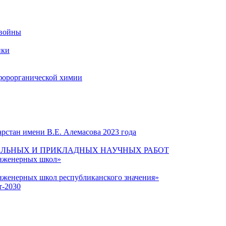
 войны
ики
форорганической химии
рстан имени В.Е. Алемасова 2023 года
ЛЬНЫХ И ПРИКЛАДНЫХ НАУЧНЫХ РАБОТ
инженерных школ»
нженерных школ республиканского значения»
т-2030