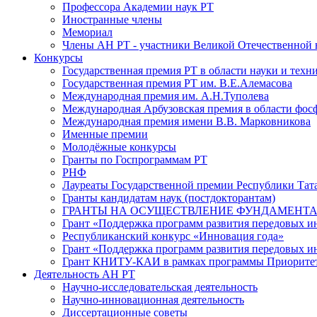
Профессора Академии наук РТ
Иностранные члены
Мемориал
Члены АН РТ - участники Великой Отечественной
Конкурсы
Государственная премия РТ в области науки и техн
Государственная премия РТ им. В.Е.Алемасова
Международная премия им. А.Н.Туполева
Международная Арбузовская премия в области фос
Международная премия имени В.В. Марковникова
Именные премии
Молодёжные конкурсы
Гранты по Госпрограммам РТ
РНФ
Лауреаты Государственной премии Республики Тата
Гранты кандидатам наук (постдокторантам)
ГРАНТЫ НА ОСУЩЕСТВЛЕНИЕ ФУНДАМЕНТА
Грант «Поддержка программ развития передовых 
Республиканский конкурс «Инновация года»
Грант «Поддержка программ развития передовых и
Грант КНИТУ-КАИ в рамках программы Приорите
Деятельность АН РТ
Научно-исследовательская деятельность
Научно-инновационная деятельность
Диссертационные советы