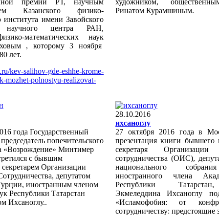
енной премии РТ, научным
художником, общественны
елем Казанского физико-
Ринатом Курамшиным.
о института имени Завойского
о научного центра РАН,
изико-математических наук
ховым , которому 3 ноября
80 лет.
ne.ru/kev-salihov-gde-eshhe-krome-
k-mozhet-polnostyu-realizovat-
28.10.2016
ихсаноглу
2016 года Государственный
27 октября 2016 года в Мо
 председатель попечительского
презентация книги бывшего 
а «Возрождение» Минтимер
секретаря Организации 
ретился с бывшим
сотрудничества (ОИС), депут
 секретарем Организации
национального собрани
Сотрудничества, депутатом
иностранного члена Ака
Турции, иностранным членом
Республики Татарстан
ук Республики Татарстан
Экмеледдина Ихсаноглу по
м Ихсаноглу..
«Исламофобия: от конф
сотрудничеству: предстоящие 