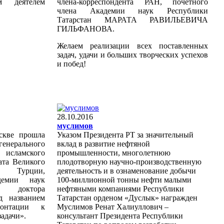
м деятелем
члена-корреспондента РАН, почетного
члена Академии наук Республики
Татарстан МАРАТА РАВИЛЬЕВИЧА
ГИЛЬФАНОВА.
Желаем реализации всех поставленных
задач, удачи и больших творческих успехов
и побед!
28.10.2016
муслимов
скве прошла
Указом Президента РТ за значительный
генерального
вклад в развитие нефтяной
исламского
промышленности, многолетнюю
ата Великого
плодотворную научно-производственную
я Турции,
деятельность и в ознаменование добычи
демии наук
100-миллионной тонны нефти малыми
, доктора
нефтяными компаниями Республики
д названием
Татарстан орденом «Дуслык» награжден
ронтации к
Муслимов Ренат Халиуллович –
задачи».
консультант Президента Республики