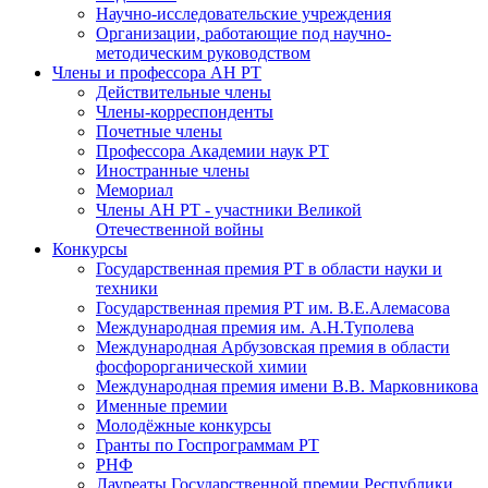
Научно-исследовательские учреждения
Организации, работающие под научно-
методическим руководством
Члены и профессора АН РТ
Действительные члены
Члены-корреспонденты
Почетные члены
Профессора Академии наук РТ
Иностранные члены
Мемориал
Члены АН РТ - участники Великой
Отечественной войны
Конкурсы
Государственная премия РТ в области науки и
техники
Государственная премия РТ им. В.Е.Алемасова
Международная премия им. А.Н.Туполева
Международная Арбузовская премия в области
фосфорорганической химии
Международная премия имени В.В. Марковникова
Именные премии
Молодёжные конкурсы
Гранты по Госпрограммам РТ
РНФ
Лауреаты Государственной премии Республики