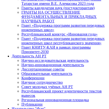
Татарстан имени В.Е. Алемасова 2023 года
Гранты кандидатам наук (постдокторантам)
ГРАНТЫ НА ОСУЩЕСТВЛЕНИЕ
ФУНДАМЕНТАЛЬНЫХ И ПРИКЛАДНЫХ
НАУЧНЫХ РАБОТ
Грант «Поддержка программ развития передовых
инженерных школ»
Республиканский конкурс «Инновация года»
Грант «Поддержка программ развития передовых
инженерных школ республиканского значения»
Грант КНИТУ-КАИ в рамках программы
Приоритет-2030
Деятельность АН РТ
Научно-исследовательская деятельность
Научно-инновационная деятельность
Диссертационные советы
Образовательная деятельность
Конференции
Научное сотрудничество
Совет молодых учёных АН РТ
Республиканский проект идентичности текстов
вывесок
Региональная инновационная площадка
Публикации
Издательство "Фән"