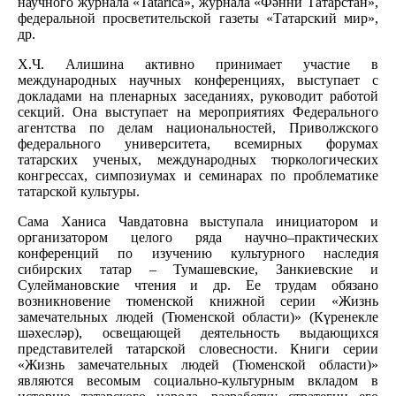
научного журнала «Tatarica», журнала «Фәнни Татарстан»,
федеральной просветительской газеты «Татарский мир»,
др.
Х.Ч. Алишина активно принимает участие в
международных научных конференциях, выступает с
докладами на пленарных заседаниях, руководит работой
секций. Она выступает на мероприятиях Федерального
агентства по делам национальностей, Приволжского
федерального университета, всемирных форумах
татарских ученых, международных тюркологических
конгрессах, симпозиумах и семинарах по проблематике
татарской культуры.
Сама Ханиса Чавдатовна выступала инициатором и
организатором целого ряда научно–практических
конференций по изучению культурного наследия
сибирских татар – Тумашевские, Занкиевские и
Сулеймановские чтения и др. Ее трудам обязано
возникновение тюменской книжной серии «Жизнь
замечательных людей (Тюменской области)» (Күренекле
шәхесләр), освещающей деятельность выдающихся
представителей татарской словесности. Книги серии
«Жизнь замечательных людей (Тюменской области)»
являются весомым социально-культурным вкладом в