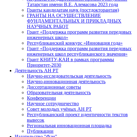
Татарстан имени В.Е. Алемасова 2023 года
Гранты кандидатам наук (постдокторантам)
ГРАНТЫ НА ОСУЩЕСТВЛЕНИЕ
ФУНДАМЕНТАЛЬНЫХ И ПРИКЛАДНЫХ
НАУЧНЫХ РАБОТ
Грант «Поддержка программ развития передовых
инженерных школ»
Республиканский конкурс «Инновация года»
Грант «Поддержка программ развития передовых
инженерных школ республиканского значения»
Грант КНИТУ-КАИ в рамках программы
Приоритет-2030
Деятельность АН РТ
Научно-исследовательская деятельность
Научно-инновационная деятельность
Диссертационные советы
Образовательная деятельность
Конференции
Научное сотрудничество
Совет молодых учёных АН РТ
Республиканский проект идентичности текстов
вывесок
Региональная инновационная площадка
Публикации
Издательство "Фән"