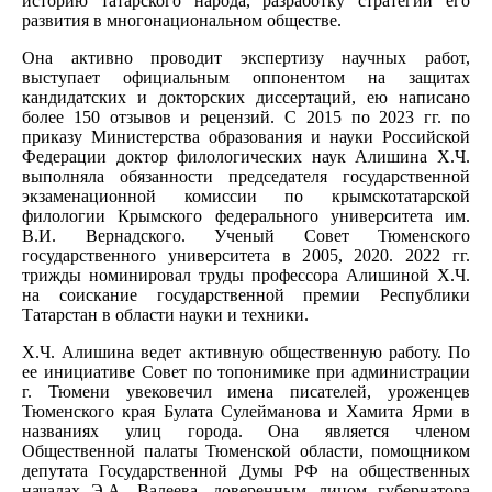
историю татарского народа, разработку стратегии его
развития в многонациональном обществе.
Она активно проводит экспертизу научных работ,
выступает официальным оппонентом на защитах
кандидатских и докторских диссертаций, ею написано
более 150 отзывов и рецензий. С 2015 по 2023 гг. по
приказу Министерства образования и науки Российской
Федерации доктор филологических наук Алишина Х.Ч.
выполняла обязанности председателя государственной
экзаменационной комиссии по крымскотатарской
филологии Крымского федерального университета им.
В.И. Вернадского. Ученый Совет Тюменского
государственного университета в 2005, 2020. 2022 гг.
трижды номинировал труды профессора Алишиной Х.Ч.
на соискание государственной премии Республики
Татарстан в области науки и техники.
Х.Ч. Алишина ведет активную общественную работу. По
ее инициативе Совет по топонимике при администрации
г. Тюмени увековечил имена писателей, уроженцев
Тюменского края Булата Сулейманова и Хамита Ярми в
названиях улиц города. Она является членом
Общественной палаты Тюменской области, помощником
депутата Государственной Думы РФ на общественных
началах Э.А. Валеева, доверенным лицом губернатора