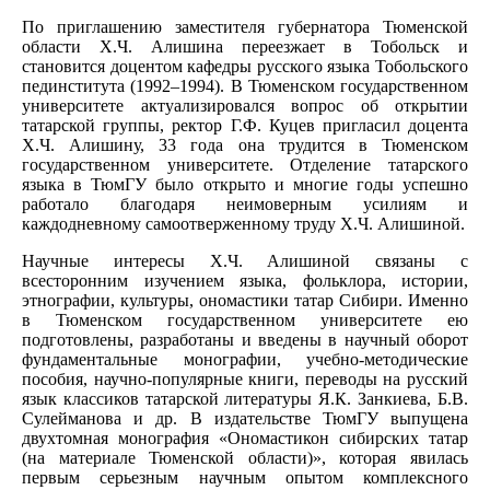
По приглашению заместителя губернатора Тюменской
области Х.Ч. Алишина переезжает в Тобольск и
становится доцентом кафедры русского языка Тобольского
пединститута (1992–1994). В Тюменском государственном
университете актуализировался вопрос об открытии
татарской группы, ректор Г.Ф. Куцев пригласил доцента
Х.Ч. Алишину, 33 года она трудится в Тюменском
государственном университете. Отделение татарского
языка в ТюмГУ было открыто и многие годы успешно
работало благодаря неимоверным усилиям и
каждодневному самоотверженному труду Х.Ч. Алишиной.
Научные интересы Х.Ч. Алишиной связаны с
всесторонним изучением языка, фольклора, истории,
этнографии, культуры, ономастики татар Сибири. Именно
в Тюменском государственном университете ею
подготовлены, разработаны и введены в научный оборот
фундаментальные монографии, учебно-методические
пособия, научно-популярные книги, переводы на русский
язык классиков татарской литературы Я.К. Занкиева, Б.В.
Сулейманова и др. В издательстве ТюмГУ выпущена
двухтомная монография «Ономастикон сибирских татар
(на материале Тюменской области)», которая явилась
первым серьезным научным опытом комплексного