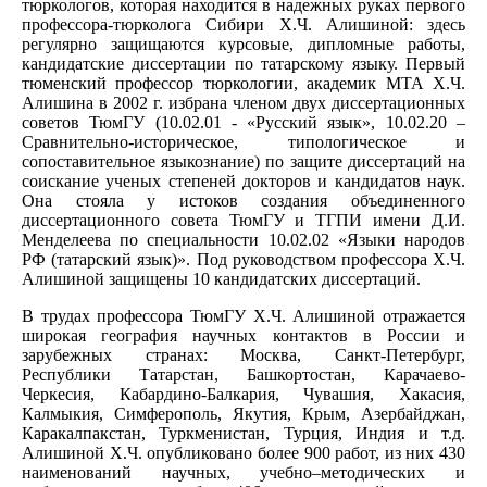
тюркологов, которая находится в надежных руках первого
профессора-тюрколога Сибири Х.Ч. Алишиной: здесь
регулярно защищаются курсовые, дипломные работы,
кандидатские диссертации по татарскому языку. Первый
тюменский профессор тюркологии, академик МТА Х.Ч.
Алишина в 2002 г. избрана членом двух диссертационных
советов ТюмГУ (10.02.01 - «Русский язык», 10.02.20 –
Сравнительно-историческое, типологическое и
сопоставительное языкознание) по защите диссертаций на
соискание ученых степеней докторов и кандидатов наук.
Она стояла у истоков создания объединенного
диссертационного совета ТюмГУ и ТГПИ имени Д.И.
Менделеева по специальности 10.02.02 «Языки народов
РФ (татарский язык)». Под руководством профессора Х.Ч.
Алишиной защищены 10 кандидатских диссертаций.
В трудах профессора ТюмГУ Х.Ч. Алишиной отражается
широкая география научных контактов в России и
зарубежных странах: Москва, Санкт-Петербург,
Республики Татарстан, Башкортостан, Карачаево-
Черкесия, Кабардино-Балкария, Чувашия, Хакасия,
Калмыкия, Симферополь, Якутия, Крым, Азербайджан,
Каракалпакстан, Туркменистан, Турция, Индия и т.д.
Алишиной Х.Ч. опубликовано более 900 работ, из них 430
наименований научных, учебно–методических и