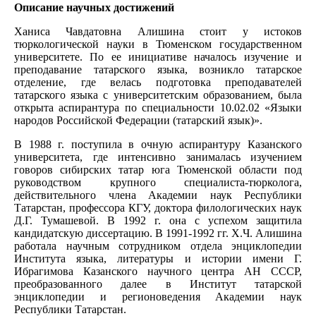
Описание научных достижений
Ханиса Чавдатовна Алишина стоит у истоков
тюркологической науки в Тюменском государственном
университете. По ее инициативе началось изучение и
преподавание татарского языка, возникло татарское
отделение, где велась подготовка преподавателей
татарского языка с университетским образованием, была
открыта аспирантура по специальности 10.02.02 «Языки
народов Российской Федерации (татарский язык)».
В 1988 г. поступила в очную аспирантуру Казанского
университета, где интенсивно занималась изучением
говоров сибирских татар юга Тюменской области под
руководством крупного специалиста-тюрколога,
действительного члена Академии наук Республики
Татарстан, профессора КГУ, доктора филологических наук
Д.Г. Тумашевой. В 1992 г. она с успехом защитила
кандидатскую диссертацию. В 1991-1992 гг. Х.Ч. Алишина
работала научным сотрудником отдела энциклопедии
Института языка, литературы и истории имени Г.
Ибрагимова Казанского научного центра АН СССР,
преобразованного далее в Институт татарской
энциклопедии и регионоведения Академии наук
Республики Татарстан.