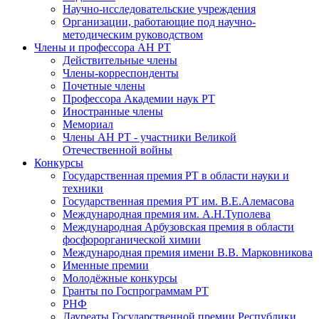
Научно-исследовательские учреждения
Организации, работающие под научно-
методическим руководством
Члены и профессора АН РТ
Действительные члены
Члены-корреспонденты
Почетные члены
Профессора Академии наук РТ
Иностранные члены
Мемориал
Члены АН РТ - участники Великой
Отечественной войны
Конкурсы
Государственная премия РТ в области науки и
техники
Государственная премия РТ им. В.Е.Алемасова
Международная премия им. А.Н.Туполева
Международная Арбузовская премия в области
фосфорорганической химии
Международная премия имени В.В. Марковникова
Именные премии
Молодёжные конкурсы
Гранты по Госпрограммам РТ
РНФ
Лауреаты Государственной премии Республики