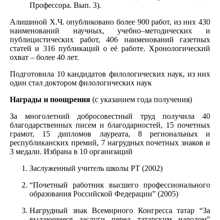
Профессора. Вып. 3).
Алишиной Х.Ч. опубликовано более 900 работ, из них 430
наименований научных, учебно–методических и
публицистических работ, 406 наименований газетных
статей и 316 публикаций о её работе. Хронологический
охват – более 40 лет.
Подготовила 10 кандидатов филологических наук, из них
один стал доктором филологических наук
Награды и поощрения
(с указанием года получения)
За многолетний добросовестный труд получила 40
благодарственных писем и благодарностей, 15 почетных
грамот, 15 дипломов лауреата, 8 региональных и
республиканских премий, 7 нагрудных почетных знаков и
3 медали. Избрана в 10 организаций
Заслуженный учитель школы РТ (2002)
“Почетный работник высшего профессионального
образования Российской Федерации” (2005)
Нагрудный знак Всемирного Конгресса татар “За
выдающиеся заслуги перед татарским народом”