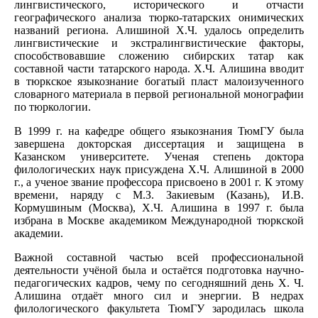
лингвистического, исторического и отчасти
географического анализа тюрко-татарских онимических
названий региона. Алишиной Х.Ч. удалось определить
лингвистические и экстралингвистические факторы,
способствовавшие сложению сибирских татар как
составной части татарского народа. Х.Ч. Алишина вводит
в тюркское языкознание богатый пласт малоизученного
словарного материала в первой региональной монографии
по тюркологии.
В 1999 г. на кафедре общего языкознания ТюмГУ была
завершена докторская диссертация и защищена в
Казанском университете. Ученая степень доктора
филологических наук присуждена Х.Ч. Алишиной в 2000
г., а ученое звание профессора присвоено в 2001 г. К этому
времени, наряду с М.З. Закиевым (Казань), И.В.
Кормушиным (Москва), Х.Ч. Алишина в 1997 г. была
избрана в Москве академиком Международной тюркской
академии.
Важной составной частью всей профессиональной
деятельности учёной была и остаётся подготовка научно-
педагогических кадров, чему по сегодняшний день Х. Ч.
Алишина отдаёт много сил и энергии. В недрах
филологического факультета ТюмГУ зародилась школа