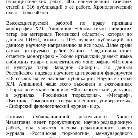
публицистических работ, 406 наименований газетных
статей и 316 публикаций о её работе. Хронологический
охват – более 40 лет.
Высокоцитируемой работой по праву признана
монография Х.Ч. Алишиной «Ономастикон сибирских
татар (на материале Тюменской области)», которая по
данным РИНЦ, входит в 10% лучших публикаций по
данному научному направлению за все годы. Далее среди
самых цитируемых работ Ханисы Чавдатовны стоит
отметить монографию «Тоболо-иртышский диалект языка
сибирских татар» и коллективную монографию «История
и культура татар Западной Сибири». По данным
Российского индекса научного цитирования фиксируется
318 ссылок на ее научные публикации. Научные статьи
Х.Ч. Алишиной чаще всего выходили в ежегодниках
«Тюркологический сборник», «Филологический дискурс»,
в журналах «Российская тюркология», «Мәгариф»,
«Вестник Тюменского государственного университета»,
«Сибирский филологический журнал» и др.
Помимо публикационной деятельности Ханиса
Чавдатовна ведет продуктивную научно-редакционную
работу, она является членом редакционного совета
журнала «Российская тюркология», международного