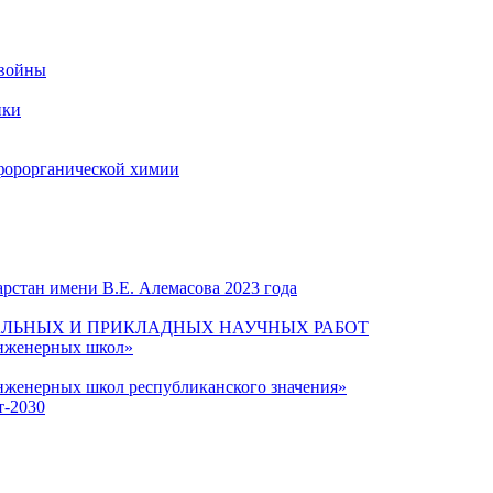
 войны
ики
форорганической химии
рстан имени В.Е. Алемасова 2023 года
ЛЬНЫХ И ПРИКЛАДНЫХ НАУЧНЫХ РАБОТ
инженерных школ»
нженерных школ республиканского значения»
т-2030