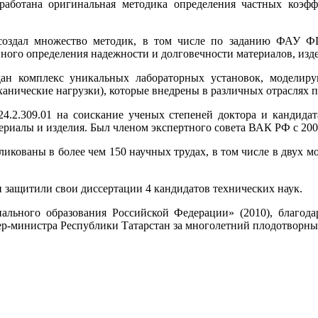
работана оригинальная методика определения частных коэфф
 создал множество методик, в том числе по заданию ФАУ 
ого определения надежности и долговечности материалов, изде
ан комплекс уникальных лабораторных установок, моделиру
еханические нагрузки), которые внедрены в различных отраслях
24.2.309.01 на соискание ученых степеней доктора и кандидат
ериалы и изделия. Был членом экспертного совета ВАК РФ с 200
кованы в более чем 150 научных трудах, в том числе в двух мо
защитили свои диссертации 4 кандидатов технических наук.
льного образования Российской Федерации» (2010), благод
ер-министра Республики Татарстан за многолетний плодотворный