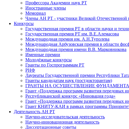
Профессора Академии наук РТ
Иностранные члены
Мемориал
Члены АН РТ - участники Великой Отечественной
Конкурсы
Государственная премия РТ в области науки и техн
Государственная премия РТ им. В.Е.Алемасова
Международная премия им. А.Н.Туполева
Международная Арбузовская премия в области фос
Международная премия имени В.В. Марковникова
Именные премии
Молодёжные конкурсы
Гранты по Госпрограммам РТ
РНФ
Лауреаты Государственной премии Республики Тата
Гранты кандидатам наук (постдокторантам)
ГРАНТЫ НА ОСУЩЕСТВЛЕНИЕ ФУНДАМЕНТА
Грант «Поддержка программ развития передовых 
Республиканский конкурс «Инновация года»
Грант «Поддержка программ развития передовых и
Грант КНИТУ-КАИ в рамках программы Приорите
Деятельность АН РТ
Научно-исследовательская деятельность
Научно-инновационная деятельность
Диссертационные советы