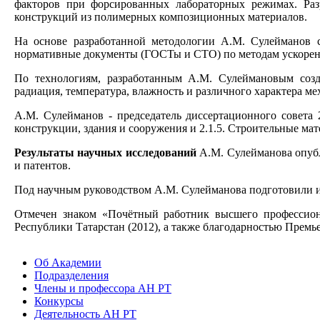
факторов при форсированных лабораторных режимах. Раз
конструкций из полимерных композиционных материалов.
На основе разработанной методологии А.М. Сулейманов
нормативные документы (ГОСТы и СТО) по методам ускоренн
По технологиям, разработанным А.М. Сулеймановым созд
радиация, температура, влажность и различного характера м
А.М. Сулейманов - председатель диссертационного совета 
конструкции, здания и сооружения и 2.1.5. Строительные мат
Результаты научных исследований
А.М. Сулейманова опубли
и патентов.
Под научным руководством А.М. Сулейманова подготовили и 
Отмечен знаком «Почётный работник высшего профессиона
Республики Татарстан (2012), а также благодарностью Премь
Об Академии
Подразделения
Члены и профессора АН РТ
Конкурсы
Деятельность АН РТ