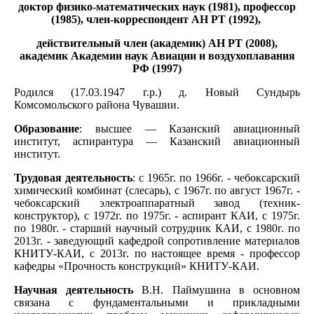
доктор физико-математических наук (1981), профессор
(1985), член-корреспондент АН РТ (1992),
действительный член (академик) АН РТ (2008),
академик Академии наук Авиации и воздухоплавания
РФ (1997)
Родился (17.03.1947 г.р.) д. Новый Сундырь
Комсомольского района Чувашии.
Образование
: высшее — Казанский авиационный
институт, аспирантура — Казанский авиационный
институт.
Трудовая деятельность
: с 1965г. по 1966г. - чебоксарский
химический комбинат (слесарь), с 1967г. по август 1967г. -
чебоксарский электроаппаратный завод (техник-
конструктор), с 1972г. по 1975г. - аспирант КАИ, с 1975г.
по 1980г. - старший научный сотрудник КАИ, с 1980г. по
2013г. - заведующий кафедрой сопротивление материалов
КНИТУ-КАИ, с 2013г. по настоящее время - профессор
кафедры «Прочность конструкций» КНИТУ-КАИ.
Научная деятельность
В.Н. Паймушина в основном
связана с фундаментальными и прикладными