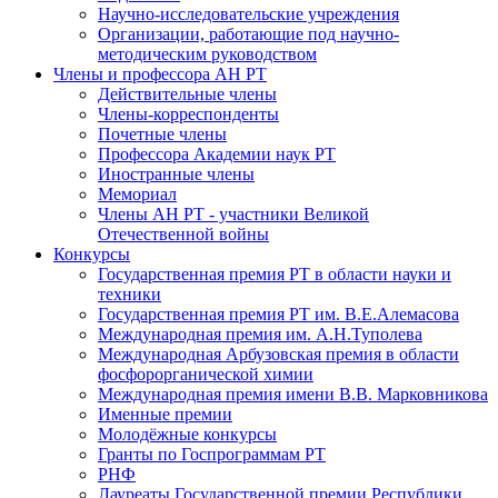
Научно-исследовательские учреждения
Организации, работающие под научно-
методическим руководством
Члены и профессора АН РТ
Действительные члены
Члены-корреспонденты
Почетные члены
Профессора Академии наук РТ
Иностранные члены
Мемориал
Члены АН РТ - участники Великой
Отечественной войны
Конкурсы
Государственная премия РТ в области науки и
техники
Государственная премия РТ им. В.Е.Алемасова
Международная премия им. А.Н.Туполева
Международная Арбузовская премия в области
фосфорорганической химии
Международная премия имени В.В. Марковникова
Именные премии
Молодёжные конкурсы
Гранты по Госпрограммам РТ
РНФ
Лауреаты Государственной премии Республики