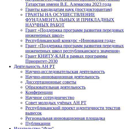
Татарстан имени В.Е. Алемасова 2023 года
Гранты кандидатам наук (постдокторантам)
ГРАНТЫ НА ОСУЩЕСТВЛЕНИЕ
ФУНДАМЕНТАЛЬНЫХ И ПРИКЛАДНЫХ
НАУЧНЫХ РАБОТ
Грант «Поддержка программ развития передовых
инженерных школ»
Республиканский конкурс «Инновация года»
Грант «Поддержка программ развития передовых
инженерных школ республиканского значения»
Грант КНИТУ-КАИ в рамках программы
Приоритет-2030
Деятельность АН РТ
Научно-исследовательская деятельность
Научно-инновационная деятельность
Диссертационные советы
Образовательная деятельность
Конференции
Научное сотрудничество
Совет молодых учёных АН РТ
Республиканский проект идентичности текстов
вывесок
Региональная инновационная площадка
Публикации
Издательство "Фән"