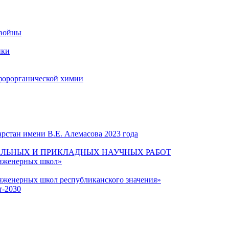
 войны
ики
форорганической химии
рстан имени В.Е. Алемасова 2023 года
ЛЬНЫХ И ПРИКЛАДНЫХ НАУЧНЫХ РАБОТ
инженерных школ»
нженерных школ республиканского значения»
т-2030