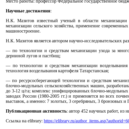
Место работы: профессор Федеральное государственное бюдж
Научные достижения
:
Н.К. Мазитов известный ученый в области механизации 
механизации сельского хозяйства, применение современных 
машиностроение.
Н.К. Мазитов является автором научно-исследовательских раз
— по технологии и средствам механизации ухода за многол
дерниной лугов и пастбищ;
— по технологии и средствам механизации возделывания ка
технология возделывания картофеля Татарстанская;
— по ресурсосберегающей технологии и средствам механиза
блочно-модульных сельскохозяйственных машин, разработана
до 3-12 ц/га; комплекс унифицированных блочно-модульных к
заводах России (1980-2005 гг.) и применяется во всех по
выставок, а именно: 7 золотых, 3 серебряных, 3 бронзовых
Публикационная активность
:
автор 452 научных работ, из н
Ссылка на elibrary:
https://elibrary.ru/author_items.asp?authorid=