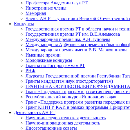
Профессора Академии наук РТ
Иностранные члены
Мемориал
Члены АН РТ - участники Великой Отечественной
Конкурсы
Государственная премия РТ в области науки и техн
Государственная премия РТ им. В.Е.Алемасова
Международная премия им. А.Н.Туполева
Международная Арбузовская премия в области фос
Международная премия имени В.В. Марковникова
Именные премии
Молодёжные конкурсы
Гранты по Госпрограммам РТ
РНФ
Лауреаты Государственной премии Республики Тата
Гранты кандидатам наук (постдокторантам)
ГРАНТЫ НА ОСУЩЕСТВЛЕНИЕ ФУНДАМЕНТА
Грант «Поддержка программ развития передовых 
Республиканский конкурс «Инновация года»
Грант «Поддержка программ развития передовых и
Грант КНИТУ-КАИ в рамках программы Приорите
Деятельность АН РТ
Научно-исследовательская деятельность
Научно-инновационная деятельность
Диссертационные советы