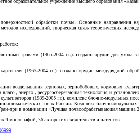
етное образовательное учреждение высшего образования «Казан
поверхностной обработки почвы. Основные направления на
методов исследований, творческая связь теоретических исслед
работок:
етними травами (1965-2004 гг.): создано орудие для ухода за
ртофеля (1965-2004 гг.): создано орудие междурядной обраб
ции возделывания зерновых, зернобобовых, кормовых культур
 влаго-, энерго-, ресурсосберегающая технология и установл
ультиваторов (1989-2005 гг.), комплекс блочно-модульных посе
чвенно-климатических зонах России. Комплекс блочно-модульн
 и Гран-при в номинации «Лучшая почвообрабатывающая машина 2
их 9 монографий, 36 авторских свидетельств и патентов.
606999