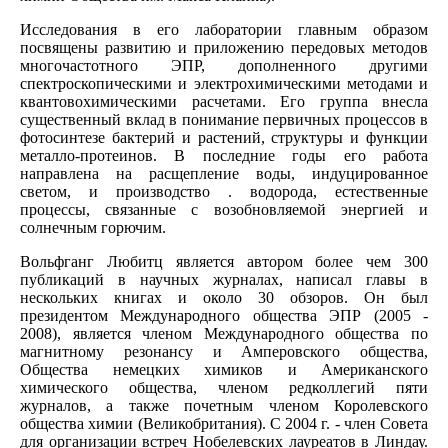
Исследования в его лаборатории главным образом
посвящены развитию и приложению передовых методов
многочастотного ЭПР, дополненного другими
спектроскопическими и электрохимическими методами и
квантовохимическими расчетами. Его группа внесла
существенный вклад в понимание первичных процессов в
фотосинтезе бактерий и растений, структуры и функции
металло-протеинов. В последние годы его работа
направлена на расщепление воды, индуцированное
светом, и производство . водорода, естественные
процессы, связанные с возобновляемой энергией и
солнечным горючим.
Вольфганг Любитц является автором более чем 300
публикаций в научных журналах, написал главы в
нескольких книгах и около 30 обзоров. Он был
президентом Международного общества ЭПР (2005 -
2008), является членом Международного общества по
магнитному резонансу и Амперовского общества,
Общества немецких химиков и Американского
химического общества, членом редколлегий пяти
журналов, а также почетным членом Королевского
общества химии (Великобритания). С 2004 г. - член Совета
для организации встреч Нобелевских лауреатов в Линдау.