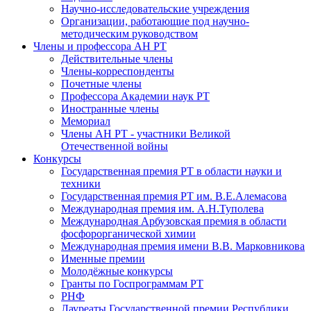
Научно-исследовательские учреждения
Организации, работающие под научно-
методическим руководством
Члены и профессора АН РТ
Действительные члены
Члены-корреспонденты
Почетные члены
Профессора Академии наук РТ
Иностранные члены
Мемориал
Члены АН РТ - участники Великой
Отечественной войны
Конкурсы
Государственная премия РТ в области науки и
техники
Государственная премия РТ им. В.Е.Алемасова
Международная премия им. А.Н.Туполева
Международная Арбузовская премия в области
фосфорорганической химии
Международная премия имени В.В. Марковникова
Именные премии
Молодёжные конкурсы
Гранты по Госпрограммам РТ
РНФ
Лауреаты Государственной премии Республики