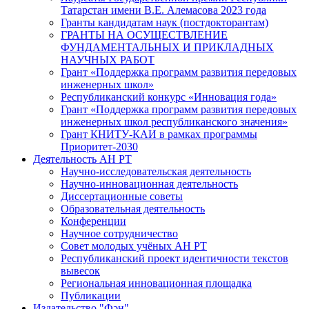
Татарстан имени В.Е. Алемасова 2023 года
Гранты кандидатам наук (постдокторантам)
ГРАНТЫ НА ОСУЩЕСТВЛЕНИЕ
ФУНДАМЕНТАЛЬНЫХ И ПРИКЛАДНЫХ
НАУЧНЫХ РАБОТ
Грант «Поддержка программ развития передовых
инженерных школ»
Республиканский конкурс «Инновация года»
Грант «Поддержка программ развития передовых
инженерных школ республиканского значения»
Грант КНИТУ-КАИ в рамках программы
Приоритет-2030
Деятельность АН РТ
Научно-исследовательская деятельность
Научно-инновационная деятельность
Диссертационные советы
Образовательная деятельность
Конференции
Научное сотрудничество
Совет молодых учёных АН РТ
Республиканский проект идентичности текстов
вывесок
Региональная инновационная площадка
Публикации
Издательство "Фән"