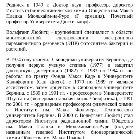
Родился в 1949 г. Доктор наук, профессор, директор
Института бионеорганической химии Общества им. Макса
Планка Мюльхайм-на-Руре (Г ермания). Почетный
профессор Университета Дюссельдорфа.
Вольфганг Любитц - крупнейший специалист в области
многочастотной спектроскопии электронного
парамагнитного резонанса (ЭПР) фотосинтеза бактерий и
растений.
В 1974 году окончил Свободный университет Берлина, где
получил первую ученую степень (1977) и защитил
докторскую диссертацию (1982). С 1983 по 1984 гг. он
работал по гранту Фонда Макса Кадэ в Университете
Калифорнии (Сан Диего), с 1979 по 1989 гг. являлся
ассистентом, затем доцентом в Свободном университете
Берлина, с 1989 по 1991 гг. - профессором в Университете
Штутгарта (экспериментальная физика/ биофизика), с 1991
по 2001 гг. - ординарным профессором физической химии
в Институте им. Макса Фольмера, Технического
университета Берлина. В 2000 г. Вольфганг Любитц стал
директором Института радиационной химии Общества
им. Макса Планка в Мюльхайме-на-Руре (позднее
названным renamed Институтом бионеорганической
химии Общества им. Макса Планка).