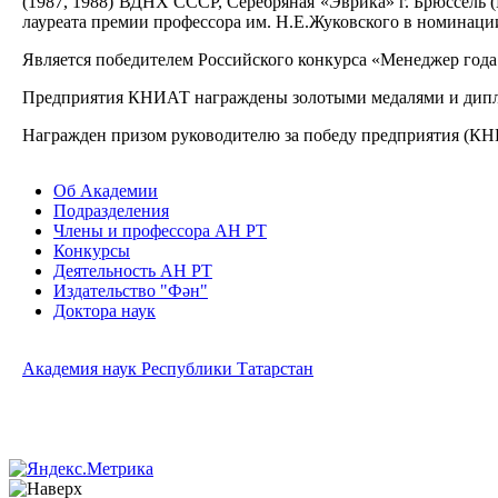
(1987, 1988) ВДНХ СССР, Серебряная «Эврика» г. Брюссель (Б
лауреата премии профессора им. Н.Е.Жуковского в номинаци
Является победителем Российского конкурса «Менеджер год
Предприятия КНИАТ награждены золотыми медалями и диплом
Награжден призом руководителю за победу предприятия (КНИ
Об Академии
Подразделения
Члены и профессора АН РТ
Конкурсы
Деятельность АН РТ
Издательство "Фән"
Доктора наук
Академия наук Республики Татарстан