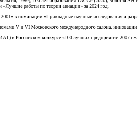
ельгия, 1989), 100 лет образования ТАССР (2020), Золотая АН Р
и «Лучшие работы по теории авиации» за 2024 год.
а 2001» в номинации «Прикладные научные исследования и разр
ами V и VI Московского международного салона, инновации и 
АТ) в Российском конкурсе «100 лучших предприятий 2007 г.».