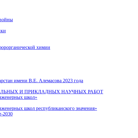
 войны
ики
форорганической химии
рстан имени В.Е. Алемасова 2023 года
ЛЬНЫХ И ПРИКЛАДНЫХ НАУЧНЫХ РАБОТ
инженерных школ»
нженерных школ республиканского значения»
т-2030