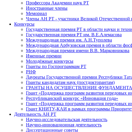
Профессора Академии наук РТ
Иностранные члены
Мемориал
Члены АН РТ - участники Великой Отечественной
Конкурсы
Государственная премия РТ в области науки и техн
Государственная премия РТ им. В.Е.Алемасова
Международная премия им. А.Н.Туполева
Международная Арбузовская премия в области фос
Международная премия имени В.В. Марковникова
Именные премии
Молодёжные конкурсы
Гранты по Госпрограммам РТ
РНФ
Лауреаты Государственной премии Республики Тата
Гранты кандидатам наук (постдокторантам)
ГРАНТЫ НА ОСУЩЕСТВЛЕНИЕ ФУНДАМЕНТА
Грант «Поддержка программ развития передовых 
Республиканский конкурс «Инновация года»
Грант «Поддержка программ развития передовых и
Грант КНИТУ-КАИ в рамках программы Приорите
Деятельность АН РТ
Научно-исследовательская деятельность
Научно-инновационная деятельность
Диссертационные советы