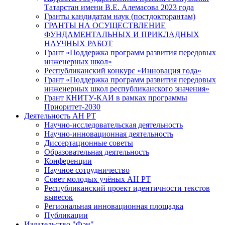
Татарстан имени В.Е. Алемасова 2023 года
Гранты кандидатам наук (постдокторантам)
ГРАНТЫ НА ОСУЩЕСТВЛЕНИЕ
ФУНДАМЕНТАЛЬНЫХ И ПРИКЛАДНЫХ
НАУЧНЫХ РАБОТ
Грант «Поддержка программ развития передовых
инженерных школ»
Республиканский конкурс «Инновация года»
Грант «Поддержка программ развития передовых
инженерных школ республиканского значения»
Грант КНИТУ-КАИ в рамках программы
Приоритет-2030
Деятельность АН РТ
Научно-исследовательская деятельность
Научно-инновационная деятельность
Диссертационные советы
Образовательная деятельность
Конференции
Научное сотрудничество
Совет молодых учёных АН РТ
Республиканский проект идентичности текстов
вывесок
Региональная инновационная площадка
Публикации
Издательство "Фән"