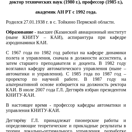
доктор технических наук (1980 г.), профессор (1985 г.),
академик АН РТ с 1992 года.
Родился 27.01.1938 г. в с. Тойкино Пермской области.
Образование
- высшее (Казанский авиационный институт
(ныне КНИТУ – КАИ), аспирантура при кафедре
аэродинамики КАИ.
С 1967 года по 1982 год работал на кафедре динамики
полета и управления, сначала в должности ассистента, а
затем старшего преподавателя и доцента. В 1982 году
возглавил кафедру автоматического управления (ныне –
автоматики и управления). С 1985 года по 1987 год –
проректор по научной работе. В 1987 году на
альтернативной основе избирается на должность ректора
КАИ. В июле 2007 года Г.Л. Дегтярёв избран президентом
КНИТУ-КАИ.
В настоящее время - профессор кафедры автоматики и
управления КНИТУ-КАИ.
Дегтярёву Г.Л. принадлежат пионерские работы и
определяющие теоретические и прикладные результаты в
теории локально-оптимального управления, разработке