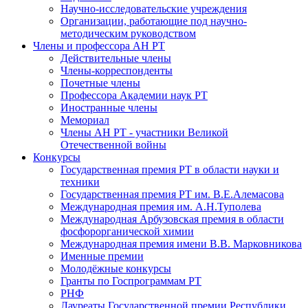
Научно-исследовательские учреждения
Организации, работающие под научно-
методическим руководством
Члены и профессора АН РТ
Действительные члены
Члены-корреспонденты
Почетные члены
Профессора Академии наук РТ
Иностранные члены
Мемориал
Члены АН РТ - участники Великой
Отечественной войны
Конкурсы
Государственная премия РТ в области науки и
техники
Государственная премия РТ им. В.Е.Алемасова
Международная премия им. А.Н.Туполева
Международная Арбузовская премия в области
фосфорорганической химии
Международная премия имени В.В. Марковникова
Именные премии
Молодёжные конкурсы
Гранты по Госпрограммам РТ
РНФ
Лауреаты Государственной премии Республики