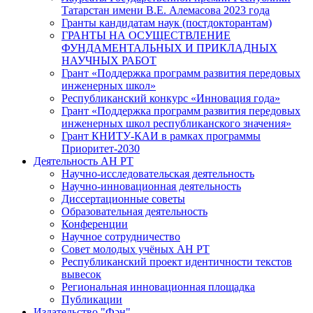
Татарстан имени В.Е. Алемасова 2023 года
Гранты кандидатам наук (постдокторантам)
ГРАНТЫ НА ОСУЩЕСТВЛЕНИЕ
ФУНДАМЕНТАЛЬНЫХ И ПРИКЛАДНЫХ
НАУЧНЫХ РАБОТ
Грант «Поддержка программ развития передовых
инженерных школ»
Республиканский конкурс «Инновация года»
Грант «Поддержка программ развития передовых
инженерных школ республиканского значения»
Грант КНИТУ-КАИ в рамках программы
Приоритет-2030
Деятельность АН РТ
Научно-исследовательская деятельность
Научно-инновационная деятельность
Диссертационные советы
Образовательная деятельность
Конференции
Научное сотрудничество
Совет молодых учёных АН РТ
Республиканский проект идентичности текстов
вывесок
Региональная инновационная площадка
Публикации
Издательство "Фән"