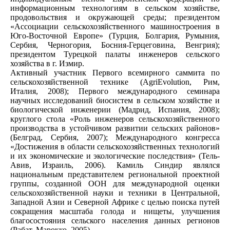
информационным технологиям в сельском хозяйстве,
продовольствия и окружающей среды; президентом
«Ассоциации сельскохозяйственного машиностроения в
Юго-Восточной Европе» (Турция, Болгария, Румыния,
Сербия, Черногория, Босния-Герцеговина, Венгрия);
президентом Турецкой палаты инженеров сельского
хозяйства в г. Измир.
Активный участник Первого всемирного саммита по
сельскохозяйственной технике (AgriEvolution, Рим,
Италия, 2008); Первого международного семинара
научных исследований биосистем в сельском хозяйстве и
биологической инженерии (Мадрид, Испания, 2008);
круглого стола «Роль инженеров сельскохозяйственного
производства в устойчивом развитии сельских районов»
(Белград, Сербия, 2007); Международного конгресса
«Достижения в области сельскохозяйственных технологий
и их экономические и экологические последствия» (Тель-
Авив, Израиль, 2006). Камиль Синдир являлся
национальным представителем региональной проектной
группы, созданной ООН для международной оценки
сельскохозяйственной науки и техники в Центральной,
Западной Азии и Северной Африке с целью поиска путей
сокращения масштаба голода и нищеты, улучшения
благосостояния сельского населения данных регионов
(Рабат, Марокко, 2005).