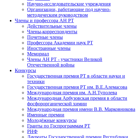
Научно-исследовательские учреждения
Организации, работающие под научно-
методическим руководством
Члены и профессора АН РТ
Действительные члены
Члены-корреспонденты
Почетные члены
Профессора Академии наук РТ
Иностранные члены
Мемориал
Члены АН РТ - участники Великой
Отечественной войны
Конкурсы
Государственная премия РТ в области науки и
техники
Государственная премия РТ им. В.Е.Алемасова
Международная премия им. А.Н.Туполева
Международная Арбузовская премия в области
фосфорорганической химии
Международная премия имени В.В. Марковникова
Именные премии
Молодёжные конкурсы
Гранты по Госпрограммам РТ
РНФ
Лауреаты Государственной премии Республики