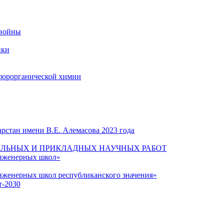
 войны
ики
форорганической химии
рстан имени В.Е. Алемасова 2023 года
ЛЬНЫХ И ПРИКЛАДНЫХ НАУЧНЫХ РАБОТ
инженерных школ»
нженерных школ республиканского значения»
т-2030