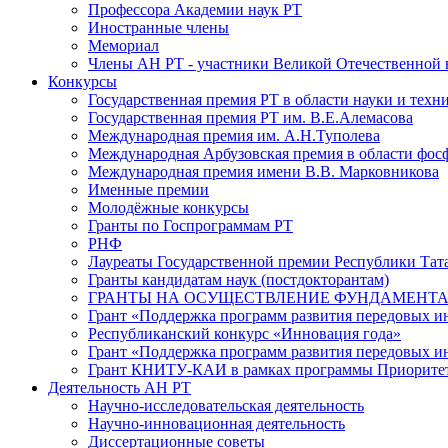
Профессора Академии наук РТ
Иностранные члены
Мемориал
Члены АН РТ - участники Великой Отечественной
Конкурсы
Государственная премия РТ в области науки и техн
Государственная премия РТ им. В.Е.Алемасова
Международная премия им. А.Н.Туполева
Международная Арбузовская премия в области фос
Международная премия имени В.В. Марковникова
Именные премии
Молодёжные конкурсы
Гранты по Госпрограммам РТ
РНФ
Лауреаты Государственной премии Республики Тата
Гранты кандидатам наук (постдокторантам)
ГРАНТЫ НА ОСУЩЕСТВЛЕНИЕ ФУНДАМЕНТА
Грант «Поддержка программ развития передовых 
Республиканский конкурс «Инновация года»
Грант «Поддержка программ развития передовых и
Грант КНИТУ-КАИ в рамках программы Приорите
Деятельность АН РТ
Научно-исследовательская деятельность
Научно-инновационная деятельность
Диссертационные советы