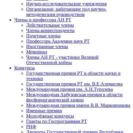
Научно-исследовательские учреждения
Организации, работающие под научно-
методическим руководством
Члены и профессора АН РТ
Действительные члены
Члены-корреспонденты
Почетные члены
Профессора Академии наук РТ
Иностранные члены
Мемориал
Члены АН РТ - участники Великой
Отечественной войны
Конкурсы
Государственная премия РТ в области науки и
техники
Государственная премия РТ им. В.Е.Алемасова
Международная премия им. А.Н.Туполева
Международная Арбузовская премия в области
фосфорорганической химии
Международная премия имени В.В. Марковникова
Именные премии
Молодёжные конкурсы
Гранты по Госпрограммам РТ
РНФ
Лауреаты Государственной премии Республики