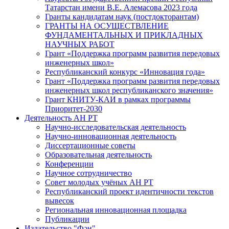
Татарстан имени В.Е. Алемасова 2023 года
Гранты кандидатам наук (постдокторантам)
ГРАНТЫ НА ОСУЩЕСТВЛЕНИЕ
ФУНДАМЕНТАЛЬНЫХ И ПРИКЛАДНЫХ
НАУЧНЫХ РАБОТ
Грант «Поддержка программ развития передовых
инженерных школ»
Республиканский конкурс «Инновация года»
Грант «Поддержка программ развития передовых
инженерных школ республиканского значения»
Грант КНИТУ-КАИ в рамках программы
Приоритет-2030
Деятельность АН РТ
Научно-исследовательская деятельность
Научно-инновационная деятельность
Диссертационные советы
Образовательная деятельность
Конференции
Научное сотрудничество
Совет молодых учёных АН РТ
Республиканский проект идентичности текстов
вывесок
Региональная инновационная площадка
Публикации
Издательство "Фән"