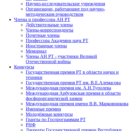
Научно-исследовательские учреждения
Организации, работающие под научно-
методическим руководством
Члены и профессора АН РТ
Действительные члены
Члены-корреспонденты
Почетные члены
Профессора Академии наук РТ
Иностранные члены
Мемориал
Члены АН РТ - участники Великой
Отечественной войны
Конкурсы
Государственная премия РТ в области науки и
техники
Государственная премия РТ им. В.Е.Алемасова
Международная премия им. А.Н.Туполева
Международная Арбузовская премия в области
фосфорорганической химии
Международная премия имени В.В. Марковникова
Именные премии
Молодёжные конкурсы
Гранты по Госпрограммам РТ
РНФ
Лауреаты Государственной премии Республики