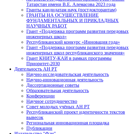
Татарстан имени В.Е. Алемасова 2023 года
Гранты кандидатам наук (постдокторантам)
ГРАНТЫ НА ОСУЩЕСТВЛЕНИЕ
ФУНДАМЕНТАЛЬНЫХ И ПРИКЛАДНЫХ
НАУЧНЫХ РАБОТ
Грант «Поддержка программ развития передовых
инженерных школ»
Республиканский конкурс «Инновация года»
Грант «Поддержка программ развития передовых
инженерных школ республиканского значения»
Грант КНИТУ-КАИ в рамках программы
Приоритет-2030
Деятельность АН РТ
Научно-исследовательская деятельность
Научно-инновационная деятельность
Диссертационные советы
Образовательная деятельность
Конференции
Научное сотрудничество
Совет молодых учёных АН РТ
Республиканский проект идентичности текстов
вывесок
Региональная инновационная площадка
Публикации
Издательство "Фән"