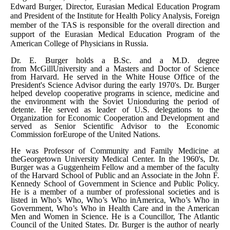
Edward Burger, Director, Eurasian Medical Education Program
and President of the Institute for Health Policy Analysis, Foreign
member of the TAS is responsible for the overall direction and
support of the Eurasian Medical Education Program of the
American
College
of Physicians in
Russia
.
Dr. E. Burger holds a B.Sc. and a M.D. degree
from
McGill
University
and a Masters and Doctor of Science
from Harvard. He served in the White House Office of the
President's Science Advisor during the early 1970's. Dr. Burger
helped develop cooperative programs in science, medicine and
the environment with the
Soviet Unionduring the period of
detente. He served as leader of
U.S.
delegations to the
Organization for Economic Cooperation and Development and
served as Senior Scientific Advisor to the Economic
Commission for
Europe
of the United Nations.
He was Professor of Community and Family Medicine at
the
Georgetown
University
Medical
Center
. In the 1960's, Dr.
Burger was a Guggenheim Fellow and a member of the faculty
of the Harvard School of Public and an Associate in the John F.
Kennedy School of Government in Science and Public Policy.
He is a member of a number of professional societies and is
listed in Who’s Who, Who’s Who in
America
, Who’s Who in
Government, Who’s Who in Health Care and in the American
Men and Women in Science. He is a Councillor, The Atlantic
Council of the
United States
. Dr. Burger is the author of nearly