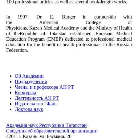
100 professional articles as well as several book-length works.
In 1997, Dr. E. Burger in partnership with
the
American
College
of
Physicians,
Kazan
Medical
Academy
and the Ministry of Health
of the
Republic
of
Tatarstan
established Eurasian Medical
Education Program (EMEP) dedicated to professional medical
education for the benefit of health professionals in the
Russian
Federation
.
Об Академии
Подразделения
Члены и профессора АН РТ
Конкурсы
Деятельность АН РТ
Издательство "Фән"
Доктора наук
Академия наук Республики Татарстан
Сведения об образовательной организации
420111, Казань, ул. Баумана, 20