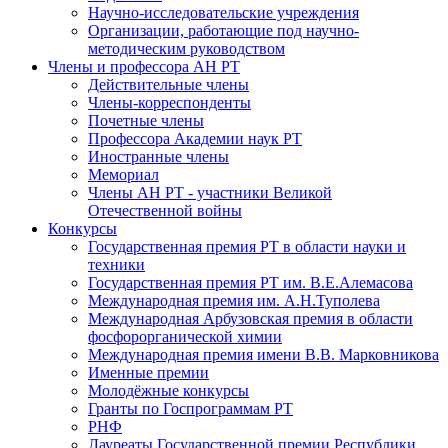
Научно-исследовательские учреждения
Организации, работающие под научно-
методическим руководством
Члены и профессора АН РТ
Действительные члены
Члены-корреспонденты
Почетные члены
Профессора Академии наук РТ
Иностранные члены
Мемориал
Члены АН РТ - участники Великой
Отечественной войны
Конкурсы
Государственная премия РТ в области науки и
техники
Государственная премия РТ им. В.Е.Алемасова
Международная премия им. А.Н.Туполева
Международная Арбузовская премия в области
фосфорорганической химии
Международная премия имени В.В. Марковникова
Именные премии
Молодёжные конкурсы
Гранты по Госпрограммам РТ
РНФ
Лауреаты Государственной премии Республики