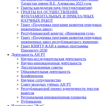
Татарстан имени В.Е. Алемасова 2023 года
Гранты кандидатам наук (постдокторантам)
ГРАНТЫ НА ОСУЩЕСТВЛЕНИЕ
ФУНДАМЕНТАЛЬНЫХ И ПРИКЛАДНЫХ
НАУЧНЫХ РАБОТ
Грант «Поддержка программ развития передовых
инженерных школ»
Республиканский конкурс «Инновация года»
Грант «Поддержка программ развития передовых
инженерных школ республиканского значения»
Грант КНИТУ-КАИ в рамках программы
Приоритет-2030
Деятельность АН РТ
Научно-исследовательская деятельность
Научно-инновационная деятельность
Диссертационные советы
Образовательная деятельность
Конференции
Научное сотрудничество
Совет молодых учёных АН РТ
Республиканский проект идентичности текстов
вывесок
Региональная инновационная площадка
Публикации
Издательство "Фән"