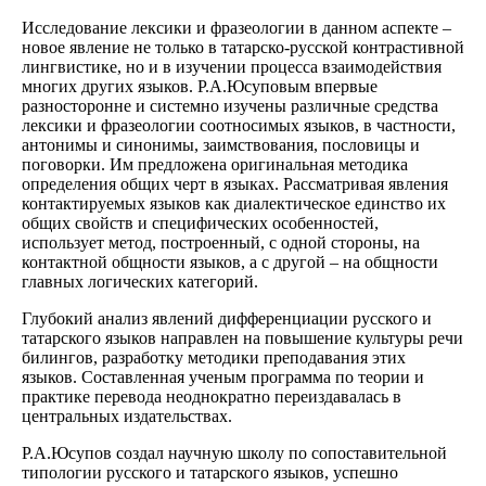
Исследование лексики и фразеологии в данном аспекте –
новое явление не только в татарско-русской контрастивной
лингвистике, но и в изучении процесса взаимодействия
многих других языков. Р.А.Юсуповым впервые
разносторонне и системно изучены различные средства
лексики и фразеологии соотносимых языков, в частности,
антонимы и синонимы, заимствования, пословицы и
поговорки. Им предложена оригинальная методика
определения общих черт в языках. Рассматривая явления
контактируемых языков как диалектическое единство их
общих свойств и специфических особенностей,
использует метод, построенный, с одной стороны, на
контактной общности языков, а с другой – на общности
главных логических категорий.
Глубокий анализ явлений дифференциации русского и
татарского языков направлен на повышение культуры речи
билингов, разработку методики преподавания этих
языков. Составленная ученым программа по теории и
практике перевода неоднократно переиздавалась в
центральных издательствах.
Р.А.Юсупов создал научную школу по сопоставительной
типологии русского и татарского языков, успешно