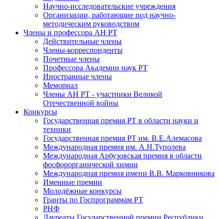
Научно-исследовательские учреждения
Организации, работающие под научно-
методическим руководством
Члены и профессора АН РТ
Действительные члены
Члены-корреспонденты
Почетные члены
Профессора Академии наук РТ
Иностранные члены
Мемориал
Члены АН РТ - участники Великой
Отечественной войны
Конкурсы
Государственная премия РТ в области науки и
техники
Государственная премия РТ им. В.Е.Алемасова
Международная премия им. А.Н.Туполева
Международная Арбузовская премия в области
фосфорорганической химии
Международная премия имени В.В. Марковникова
Именные премии
Молодёжные конкурсы
Гранты по Госпрограммам РТ
РНФ
Лауреаты Государственной премии Республики