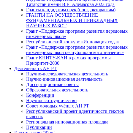
Татарстан имени В.Е. Алемасова 2023 года
Гранты кандидатам наук (постдокторантам)
ГРАНТЫ НА ОСУЩЕСТВЛЕНИЕ
ФУНДАМЕНТАЛЬНЫХ И ПРИКЛАДНЫХ
НАУЧНЫХ РАБОТ
Грант «Поддержка программ развития передовых
инженерных школ»
Республиканский конкурс «Инновация года»
Грант «Поддержка программ развития передовых
инженерных школ республиканского значения»
Грант КНИТУ-КАИ в рамках программы
Приоритет-2030
Деятельность АН РТ
Научно-исследовательская деятельность
Научно-инновационная деятельность
Диссертационные советы
Образовательная деятельность
Конференции
Научное сотрудничество
Совет молодых учёных АН РТ
Республиканский проект идентичности текстов
вывесок
Региональная инновационная площадка
Публикации
Издательство "Фән"