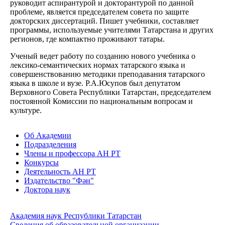
руководит аспирантурой и докторантурой по данной
проблеме, является председателем совета по защите
докторских диссертаций. Пишет учебники, составляет
программы, используемые учителями Татарстана и других
регионов, где компактно проживают татары.
Ученый ведет работу по созданию нового учебника о
лексико-семантических нормах татарского языка и
совершенствованию методики преподавания татарского
языка в школе и вузе. Р.А.Юсупов был депутатом
Верховного Совета Республики Татарстан, председателем
постоянной Комиссии по национальным вопросам и
культуре.
Об Академии
Подразделения
Члены и профессора АН РТ
Конкурсы
Деятельность АН РТ
Издательство "Фән"
Доктора наук
Академия наук Республики Татарстан
Сведения об образовательной организации