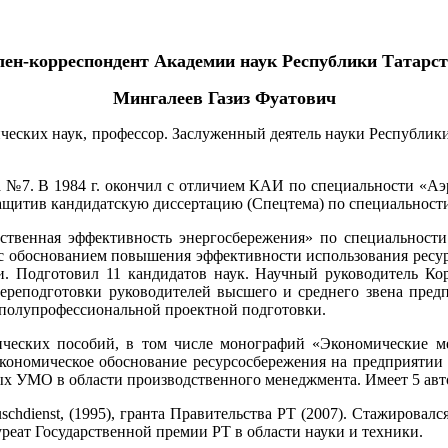
ен-корреспондент Академии наук Республики Татарс
Мингалеев Газиз Фуатович
мических наук, профессор. Заслуженный деятель науки Республи
да №7. В 1984 г. окончил с отличием КАИ по специальности «
защитив кандидатскую диссертацию (Спецтема) по специальности
ственная эффективность энергосбережения» по специальности
е с обоснованием повышения эффективности использования рес
и. Подготовил 11 кандидатов наук. Научный руководитель Ко
еподготовки руководителей высшего и среднего звена предпр
полупрофессиональной проектной подготовки.
дических пособий, в том числе монографий «Экономические м
кономическое обоснование ресурсосбережения на предприятии
х УМО в области производственного менеджмента. Имеет 5 авто
hdienst, (1995), гранта Правительства РТ (2007). Стажировался в 
Лауреат Государственной премии РТ в области науки и техники.