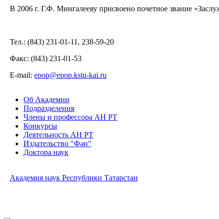
В 2006 г. Г.Ф. Мингалееву присвоено почетное звание «Засл
Тел.: (843) 231-01-11, 238-59-20
Факс: (843) 231-01-53
Е-mail:
epop@epop.kstu-kai.ru
Об Академии
Подразделения
Члены и профессора АН РТ
Конкурсы
Деятельность АН РТ
Издательство "Фән"
Доктора наук
Академия наук Республики Татарстан