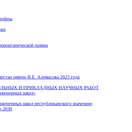
 войны
ики
форорганической химии
рстан имени В.Е. Алемасова 2023 года
ЛЬНЫХ И ПРИКЛАДНЫХ НАУЧНЫХ РАБОТ
инженерных школ»
нженерных школ республиканского значения»
т-2030