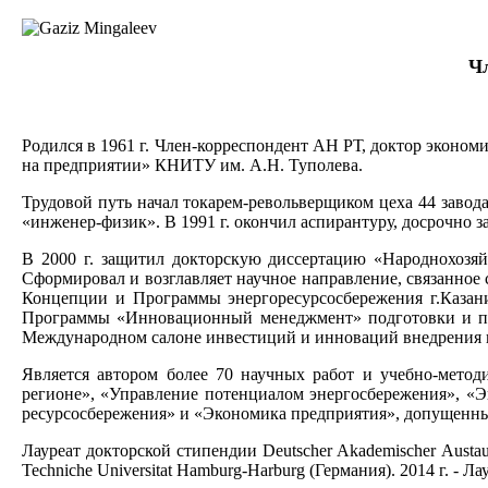
Чл
Родился в 1961 г. Член-корреспондент АН РТ, доктор эконо
на предприятии» КНИТУ им. А.Н. Туполева.
Трудовой путь начал токарем-револьверщиком цеха 44 заво
«инженер-физик». В 1991 г. окончил аспирантуру, досрочно 
В 2000 г. защитил докторскую диссертацию «Народнохозяй
Сформировал и возглавляет научное направление, связанно
Концепции и Программы энергоресурсосбережения г.Казан
Программы «Инновационный менеджмент» подготовки и пер
Международном салоне инвестиций и инноваций внедрения 
Является автором более 70 научных работ и учебно-мето
регионе», «Управление потенциалом энергосбережения», «Э
ресурсосбережения» и «Экономика предприятия», допущенны
Лауреат докторской стипендии Deutscher Akademischer Austausc
Techniche Universitat Hamburg-Harburg (Германия). 2014 г. - 