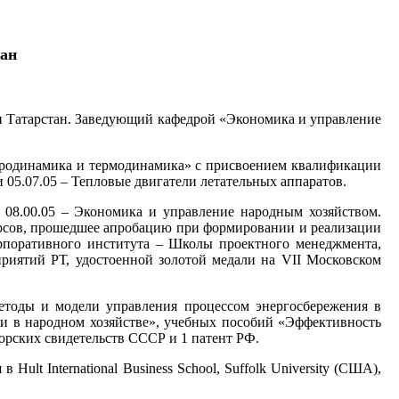
тан
ки Татарстан. Заведующий кафедрой «Экономика и управление
Аэродинамика и термодинамика» с присвоением квалификации
 05.07.05 – Тепловые двигатели летательных аппаратов.
 08.00.05 – Экономика и управление народным хозяйством.
урсов, прошедшее апробацию при формировании и реализации
рпоративного института – Школы проектного менеджмента,
иятий РТ, удостоенной золотой медали на VII Московском
етоды и модели управления процессом энергосбережения в
 и в народном хозяйстве», учебных пособий «Эффективность
рских свидетельств СССР и 1 патент РФ.
Hult International Business School, Suffolk University (США),