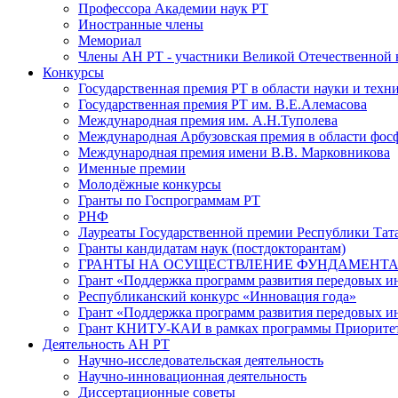
Профессора Академии наук РТ
Иностранные члены
Мемориал
Члены АН РТ - участники Великой Отечественной
Конкурсы
Государственная премия РТ в области науки и техн
Государственная премия РТ им. В.Е.Алемасова
Международная премия им. А.Н.Туполева
Международная Арбузовская премия в области фос
Международная премия имени В.В. Марковникова
Именные премии
Молодёжные конкурсы
Гранты по Госпрограммам РТ
РНФ
Лауреаты Государственной премии Республики Тата
Гранты кандидатам наук (постдокторантам)
ГРАНТЫ НА ОСУЩЕСТВЛЕНИЕ ФУНДАМЕНТА
Грант «Поддержка программ развития передовых 
Республиканский конкурс «Инновация года»
Грант «Поддержка программ развития передовых и
Грант КНИТУ-КАИ в рамках программы Приорите
Деятельность АН РТ
Научно-исследовательская деятельность
Научно-инновационная деятельность
Диссертационные советы