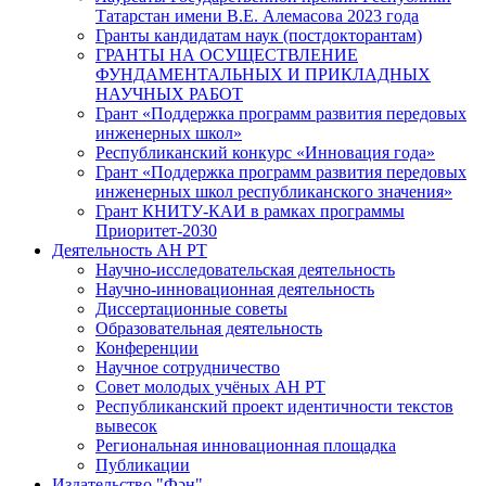
Татарстан имени В.Е. Алемасова 2023 года
Гранты кандидатам наук (постдокторантам)
ГРАНТЫ НА ОСУЩЕСТВЛЕНИЕ
ФУНДАМЕНТАЛЬНЫХ И ПРИКЛАДНЫХ
НАУЧНЫХ РАБОТ
Грант «Поддержка программ развития передовых
инженерных школ»
Республиканский конкурс «Инновация года»
Грант «Поддержка программ развития передовых
инженерных школ республиканского значения»
Грант КНИТУ-КАИ в рамках программы
Приоритет-2030
Деятельность АН РТ
Научно-исследовательская деятельность
Научно-инновационная деятельность
Диссертационные советы
Образовательная деятельность
Конференции
Научное сотрудничество
Совет молодых учёных АН РТ
Республиканский проект идентичности текстов
вывесок
Региональная инновационная площадка
Публикации
Издательство "Фән"