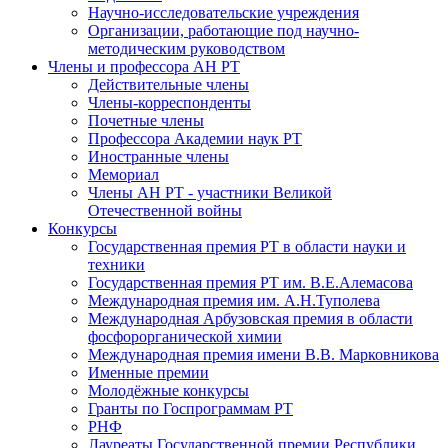
Научно-исследовательские учреждения
Организации, работающие под научно-
методическим руководством
Члены и профессора АН РТ
Действительные члены
Члены-корреспонденты
Почетные члены
Профессора Академии наук РТ
Иностранные члены
Мемориал
Члены АН РТ - участники Великой
Отечественной войны
Конкурсы
Государственная премия РТ в области науки и
техники
Государственная премия РТ им. В.Е.Алемасова
Международная премия им. А.Н.Туполева
Международная Арбузовская премия в области
фосфорорганической химии
Международная премия имени В.В. Марковникова
Именные премии
Молодёжные конкурсы
Гранты по Госпрограммам РТ
РНФ
Лауреаты Государственной премии Республики