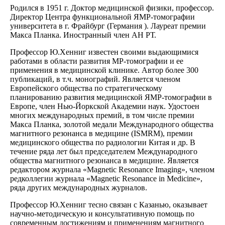
Родился в 1951 г. Доктор медицинской физики, профессор.
Директор Центра функциональной ЯМР-томографии
университета в г. Фрайбург (Германия ). Лауреат премии
Макса Планка. Иностранный член АН РТ.
Профессор Ю.Хенниг известен своими выдающимися
работами в области развития MP-томографии и ее
применения в медицинской клинике. Автор более 300
публикаций, в т.ч. монографий. Является членом
Европейского общества по стратегическому
планированию развития медицинской ЯМР-томографии в
Европе, член Нью-Йоркской Академии наук. Удостоен
многих международных премий, в том числе премии
Макса Планка, золотой медали Международного общества
магнитного резонанса в медицине (ISMRM), премии
медицинского общества по радиологии Китая и др. В
течение ряда лет был председателем Международного
общества магнитного резонанса в медицине. Является
редактором журнала «Magnetic Resonance Imaging», членом
редколлегии журнала «Magnetic Resonance in Medicine»,
ряда других международных журналов.
Профессор Ю.Хенниг тесно связан с Казанью, оказывает
научно-методическую и консультативную помощь по
современным достижениям и применениям магнитного