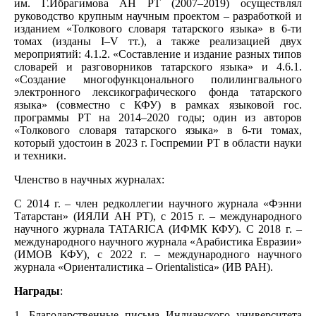
им. Г.Ибрагимова АН РТ (2007–2019) осуществлял
руководство крупным научным проектом – разработкой и
изданием «Толкового словаря татарского языка» в 6-ти
томах (изданы I–V тт.), а также реализацией двух
мероприятий: 4.1.2. «Составление и издание разных типов
словарей и разговорников татарского языка» и 4.6.1.
«Создание многофункцонального полилингвального
электронного лексикографического фонда татарского
языка» (совместно с КФУ) в рамках языковой гос.
программы РТ на 2014–2020 годы; один из авторов
«Толкового словаря татарского языка» в 6-ти томах,
который удостоин в 2023 г. Госпремии РТ в области науки
и техники.
Членство в научных журналах:
С 2014 г. – член редколлегии научного журнала «Фэнни
Татарстан» (ИЯЛИ АН РТ), с 2015 г. – международного
научного журнала TATARICA (ИФМК КФУ). С 2018 г. –
международного научного журнала «Арабистика Евразии»
(ИМОВ КФУ), с 2022 г. – международного научного
журнала «Ориенталистика – Orientalistica» (ИВ РАН).
Награды
:
1. Благодарственные письма Индианского университета