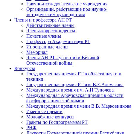
Научно-исследовательские учреждения
Организации, работающие под научно-
методическим руководством
Члены и профессора АН РТ
Действительные члены
Члены-корреспонденты
Почетные члены
Профессора Академии наук РТ
Иностранные члены
Мемориал
Члены АН РТ - участники Великой
Отечественной войны
Конкурсы
Государственная премия РТ в области науки и
техники
Государственная премия РТ им. В.Е.Алемасова
Международная премия им. А.Н.Туполева
Международная Арбузовская премия в области
фосфорорганической химии
Международная премия имени В.В. Марковникова
Именные премии
Молодёжные конкурсы
Гранты по Госпрограммам РТ
РНФ
Лауреаты Государственной премии Республики