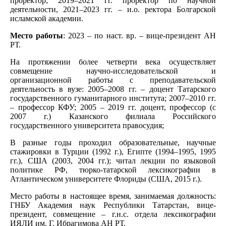
проректор, 2019–2021 гг. проректор по научной
деятельности, 2021–2023 гг. – и.о. ректора Болгарской
исламской академии.
Место работы
: 2023 – по наст. вр. – вице-президент АН
РТ.
На протяжении более четверти века осуществляет
совмещение научно-исследовательской и
организационной работы с преподавательской
деятельность в вузе: 2005–2008 гг. – доцент Татарского
государственного гуманитарного института; 2007–2010 гг.
– профессор КФУ; 2005 – 2019 гг. доцент, профессор (с
2007 г.) Казанского филиала Российского
государственного университета правосудия;
В разные годы проходил образовательные, научные
стажировки в Турции (1992 г.), Египте (1994–1995, 1995
гг.), США (2003, 2004 гг.); читал лекции по языковой
политике РФ, тюрко-татарской лексикографии в
Атлантическом университете Флориды (США, 2015 г.).
Место работы в настоящее время, занимаемая должность:
ГНБУ Академия наук Республики Татарстан, вице-
президент, совмещение – г.н.с. отдела лексикографии
ИЯЛИ им. Г. Ибрагимова АН РТ.