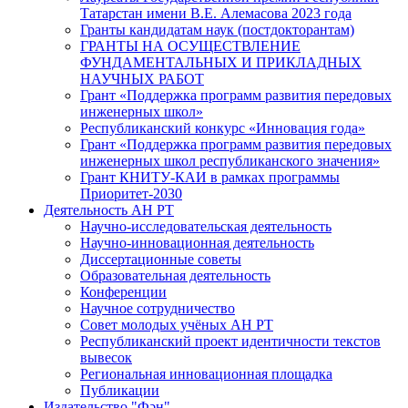
Татарстан имени В.Е. Алемасова 2023 года
Гранты кандидатам наук (постдокторантам)
ГРАНТЫ НА ОСУЩЕСТВЛЕНИЕ
ФУНДАМЕНТАЛЬНЫХ И ПРИКЛАДНЫХ
НАУЧНЫХ РАБОТ
Грант «Поддержка программ развития передовых
инженерных школ»
Республиканский конкурс «Инновация года»
Грант «Поддержка программ развития передовых
инженерных школ республиканского значения»
Грант КНИТУ-КАИ в рамках программы
Приоритет-2030
Деятельность АН РТ
Научно-исследовательская деятельность
Научно-инновационная деятельность
Диссертационные советы
Образовательная деятельность
Конференции
Научное сотрудничество
Совет молодых учёных АН РТ
Республиканский проект идентичности текстов
вывесок
Региональная инновационная площадка
Публикации
Издательство "Фән"