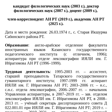
кандидат филологических наук (2003 г.), доктор
филологических наук (2007 г.), доцент (2009 г.),
член-корреспондент АН РТ (2019 г.),
академик АН РТ
(2025 г.).
Дата и место рождения: 26.03.1974 г., с. Старая Икшурма
Сабинского района РТ.
Образование
: англо-арабское отделение факультета
иностранных языков Казанского государственного
педагогического института (с отличием, 1996);
аспирантура при отделе лексикографии ИЯЛИ им. Г.
Ибрагимова АН РТ (1996–1999).
Трудовая деятельность
: 1995-2003 гг. – ассистент,
старший преподаватель Татарского
государственного
гуманитарного института; 1997-1999 гг. аспирант
ИЯЛИ
им. Г. Ибрагимова АН РТ; 2003–2006 гг. – н.с.,
с.н.с. отдела лексикографии, 2006–2007 гг. – начальник
Управления аспирантуры, в 2007–2019 гг. – зав. отделом
лексикографии ИЯЛИ им. Г. Ибрагимова АН РТ, в 2008–
2013 гг. – учёный секретарь диссертационного совета Д
022.001.01 при ИЯЛИ им. Г. Ибрагимова АН РТ; 2019 г. –