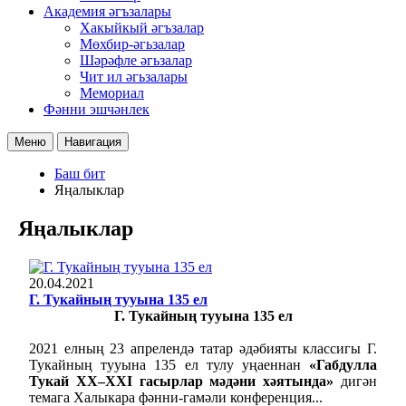
Академия әгъзалары
Хакыйкый әгъзалар
Мөхбир-әгьзалар
Шәрәфле әгьзалар
Чит ил әгьзалары
Мемориал
Фәнни эшчәнлек
Меню
Навигация
Баш бит
Яңалыклар
Яңалыклар
20.04.2021
Г. Тукайның тууына 135 ел
Г. Тукайның тууына 135 ел
2021 елның 23 апрелендә татар әдәбияты классигы Г.
Тукайның тууына 135 ел тулу уңаеннан
«Габдулла
Тукай XX–XXI гасырлар мәдәни хәятында»
дигән
темага Халыкара фәнни-гамәли конференция...