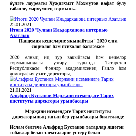
бүләге лауреаты Хуҗиәхмәт Мәхмүтов вафат булу
сәбәпле, мәрхүмнең тормыш...
25.01.2021
Итоги 2020 Чулпан Ильдарханова интервью
Азатлык
Пандемия кешеләрне якынайтты" 2020 елга
социолог һәм психолог бәяләмәсе
2020 елның иң зур вакыйгасы һәм кешеләр
тормышындагы үзгәрү турында Татарстан
Республикасы Фәннәр академиясенең Гаилә һәм
демография үзәге директоры,...
21.01.2021
Альфрид Бустанов Мәрҗани исемендәге Тарих
институты директоры урынбасары
Мәрҗани исемендәге Тарих институты
директорының тагын бер урынбасары билгеләнде
Ислам белгече Альфрид Бустанов татарлар яшәгән
төбәкләр белән элемтәләрне үстерү белән