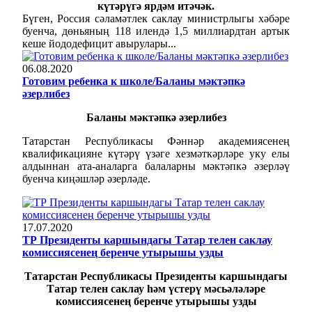
күтәрүгә ярдәм итәчәк.
Бүген, Россия сәламәтлек саклау министрлыгы хәбәре
буенча, дөньяның 118 илендә 1,5 миллиардтан артык
кеше йододефицит авырулары...
06.08.2020
Готовим ребенка к школе/Баланы мәктәпкә
әзерлибез
Баланы мәктәпкә әзерлибез
Татарстан Республикасы Фәннәр академиясенең
квалификацияне күтәрү үзәге хезмәткәрләре уку елы
алдыннан ата-аналарга балаларны мәктәпкә әзерләү
буенча киңәшләр әзерләде.
17.07.2020
ТР Президенты каршындагы Татар телен саклау
комиссиясенең беренче утырышы узды
Татарстан Республикасы Президенты каршындагы
Татар телен саклау һәм үстерү мәсьәләләре
комиссиясенең беренче утырышы узды