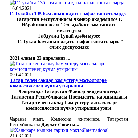
16.04.2021
Г. Тукайга 135 һәм аның иҗаты нәфис сәнгатьләрдә
Татарстан Республикасы Фәннәр академиясе Г.
Ибраһимов исем. Тел, әдәбият һәм сәнгать
институты
Габдулла Тукай әдәби музее
"Г. Тукай һәм аның иҗаты нәфис сәнгатьләрдә"
ачык дискуссиясе
2021 елның 23 апрелендә,...
09.04.2021
Татар телен саклау һәм үстерү мәсьәләләре
комиссиясенең күчмә утырышы
9 апрельдә Татарстан Фәннәр академиясендә
Татарстан Республикасы Президенты каршындагы
Татар телен саклау һәм үстерү мәсьәләләре
комиссиясенең күчмә утырышы узды.
Чараны ачып, Комиссия җитәкчесе, Татарстан
Республикасы
Дәүләт Советы...
21.03.2021