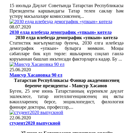
15 июльдә Дәүләт Советында Татарстан Республикасы
Президенты каршындагы Татар телен саклау һәм
үстерү мәсьәләләре комиссиясенең...
08.07.2020
2030 елда илебездә демографик «упкын» көтелә
2030 елда илебездә демографик «упкын» көтелә
Статистик мәгълүматлар буенча, 2030 елга илебездә
демографик «упкын» булырга мөмкин. Моңы
сәбәпләре бик күп төрле: яшьләрнең соңлап гаилә
коруыннан башлап икътисади факторларга кадәр. Бу ...
25.06.2020
Мансур Хасановка 90 ел
Татарстан Республикасы Фәннәр академиясенең
беренче президенты - Мансур Хәсәнов
Бүген, 25 нче июнь Татарстанның күренекле дәүләт
эшлеклесе, татар интеллигенциясенең иң якты
вәкилләренең берсе, энциклопедист, филология
фәннәре докторы, профессор,...
22.06.2020
студент2020 выпускной