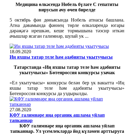
Медицина өлкәсендә Нобель бүләге С гепатиты
вирусын ачу өчен бирелде
5 октябрь фән дөньясында Нобель атнасы башлана.
Атна дәвамында фәннең төрле өлкәләрендә югары
дәрәҗәгә ирешкән, кеше тормышына тәэсир иткән
ачышлар ясаган галимнәр, шулай ук ...
18.09.2020
Иң яхшы татар теле һәм әдәбияты укытучысы
Татарстанда «Иң яхшы татар теле һәм әдәбияты
укытучысы» Бөтенроссия конкурсы узачак
«Ел укытучысы» конкурсы белән бер үк вакытта «Иң
яхшы татар теле һәм әдәбияты укытучысы»
Бөтенроссия конкурсы да уздырылды.
27.08.2020
КФУ галимнәре яңа органик ашлама уйлап
тапканнар
КФУ галимнәре яңа органик ашлама уйлап
тапканнар. Ул үсемлекләрдә йод күләмен арттыруга