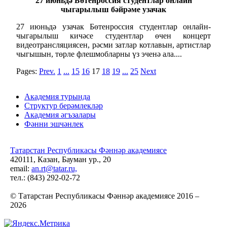
27 июньдә Бөтенроссия студентлар онлайн
чыгарылыш бәйрәме узачак
27 июньдә узачак Бөтенроссия студентлар онлайн-
чыгарылыш кичәсе студентлар өчен концерт
видеотрансляциясен, рәсми затлар котлавын, артистлар
чыгышын, төрле флешмобларны үз эченә ала....
Pages:
Prev.
1
...
15
16
17
18
19
...
25
Next
Академия турында
Структур берәмлекләр
Академия әгъзалары
Фәнни эшчәнлек
Татарстан Республикасы Фәннәр академиясе
420111, Казан, Бауман ур., 20
email:
an.rt@tatar.ru,
тел.: (843) 292-02-72
© Татарстан Республикасы Фәннәр академиясе 2016 –
2026