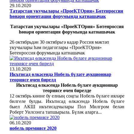
29.10.2020
Татарстан укучылары «ПроеКТОрия» Бөтенроссия
һөнәри ориентация форумында катнашачак
Татарстан укучылары «ПроеКТОрия» Бөтенроссия
һөнәри ориентация форумында катнашачак
26 октябрьдән 30 октябрьгә кадәр Россия мәктәп
укучылары һәм педагоглары «ПроеКТОрия»
Бөтенроссия форумында катнашачак
13.10.2020
Икътисад өлкәсендә Нобель бүләге аукционнар
теориясе өчен бирелд
Икътисад өлкәсендә Нобель бүләге аукционнар
теориясе өчен бирелде
12 октябрь көнне бу елның соңгы Нобель бүләге ияләре
билгеле булды. Икътисад өлкәсендә Нобель бүләге
быел АКШ икътисадчылары Пол Милгром белән
Роберт Уилсонга тапшырыла. Бүләк аларга...
06.10.2020
нобель премиясе 2020