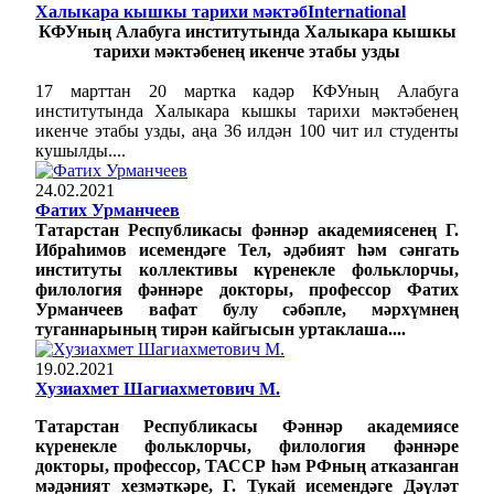
Халыкара кышкы тарихи мәктәбInternational
КФУның Алабуга институтында Халыкара кышкы
тарихи мәктәбенең икенче этабы узды
17 марттан 20 мартка кадәр КФУның Алабуга
институтында Халыкара кышкы тарихи мәктәбенең
икенче этабы узды, аңа 36 илдән 100 чит ил студенты
кушылды....
24.02.2021
Фатих Урманчеев
Татарстан Республикасы фәннәр академиясенең Г.
Ибраһимов исемендәге Тел, әдәбият һәм сәнгать
институты коллективы күренекле фольклорчы,
филология фәннәре докторы, профессор Фатих
Урманчеев вафат булу сәбәпле, мәрхүмнең
туганнарының тирән кайгысын уртаклаша....
19.02.2021
Хузиахмет Шагиахметович М.
Татарстан Республикасы Фәннәр академиясе
күренекле фольклорчы, филология фәннәре
докторы, профессор, ТАССР һәм РФның атказанган
мәдәният хезмәткәре, Г. Тукай исемендәге Дәүләт