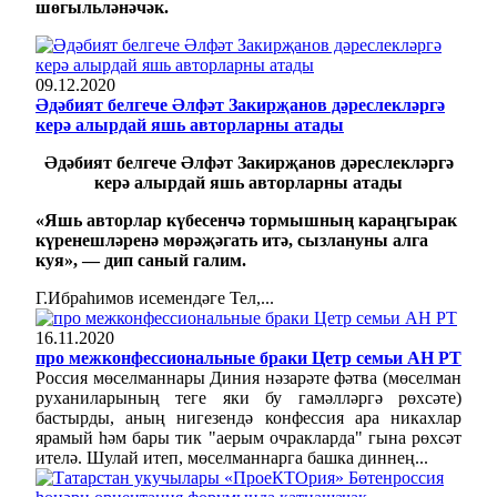
шөгыльләнәчәк.
09.12.2020
Әдәбият белгече Әлфәт Закирҗанов дәреслекләргә
керә алырдай яшь авторларны атады
Әдәбият белгече Әлфәт Закирҗанов дәреслекләргә
керә алырдай яшь авторларны атады
«Яшь авторлар күбесенчә тормышның караңгырак
күренешләренә мөрәҗәгать итә, сызлануны алга
куя», — дип саный галим.
Г.Ибраһимов исемендәге Тел,...
16.11.2020
про межконфессиональные браки Цетр семьи АН РТ
Россия мөселманнары Диния нәзарәте фәтва (мөселман
руханиларының теге яки бу гамәлләргә рөхсәте)
бастырды, аның нигезендә конфессия ара никахлар
ярамый һәм бары тик "аерым очракларда" гына рөхсәт
ителә. Шулай итеп, мөселманнарга башка диннең...