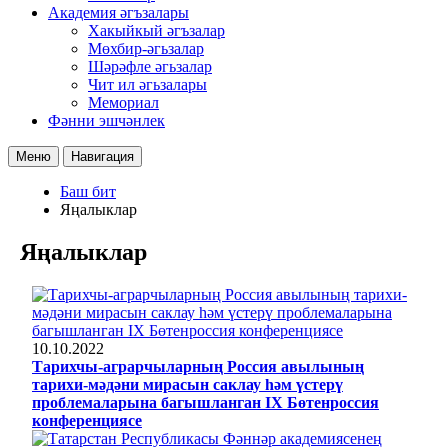
Академия әгъзалары
Хакыйкый әгъзалар
Мөхбир-әгьзалар
Шәрәфле әгьзалар
Чит ил әгьзалары
Мемориал
Фәнни эшчәнлек
Меню
Навигация
Баш бит
Яңалыклар
Яңалыклар
10.10.2022
Тарихчы-аграрчыларның Россия авылының
тарихи-мәдәни мирасын саклау һәм үстерү
проблемаларына багышланган IX Бөтенроссия
конференциясе