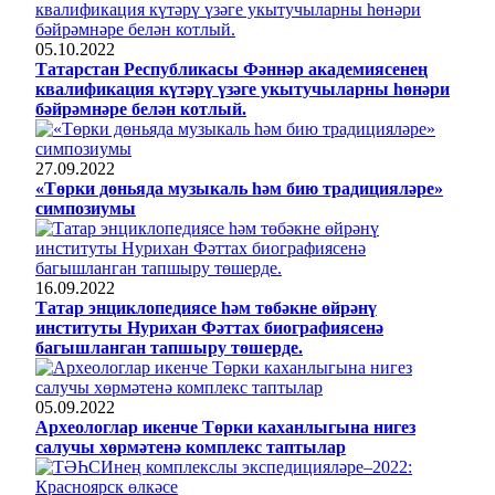
05.10.2022
Татарстан Республикасы Фәннәр академиясенең
квалификация күтәрү үзәге укытучыларны һөнәри
бәйрәмнәре белән котлый.
27.09.2022
«Төрки дөньяда музыкаль һәм бию традицияләре»
симпозиумы
16.09.2022
Татар энциклопедиясе һәм төбәкне өйрәнү
институты Нурихан Фәттах биографиясенә
багышланган тапшыру төшерде.
05.09.2022
Археологлар икенче Төрки каханлыгына нигез
салучы хөрмәтенә комплекс таптылар