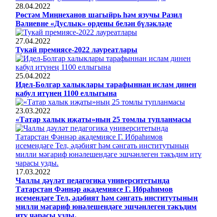
28.04.2022
Рөстәм Миңнеханов шагыйрь һәм язучы Разил
Вәлиевне «Дуслык» ордены белән бүләкләде
27.04.2022
Тукай премиясе-2022 лауреатлары
25.04.2022
Идел-Болгар халыклары тарафыннан ислам динен
кабул итүнең 1100 еллыгына
23.03.2022
«Татар халык иҗаты»ның 25 томлы тупланмасы
17.03.2022
Чаллы дәүләт педагогика университетында
Татарстан Фәннәр академиясе Г. Ибраһимов
исемендәге Тел, әдәбият һәм сәнгать институтының
милли мәгариф юнәлешендәге эшчәнлеген тәкъдим
итү чарасы узды.