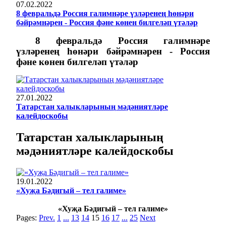
07.02.2022
8 февральдә Россия галимнәре үзләренең һөнәри
бәйрәмнәрен - Россия фәне көнен билгеләп үтәләр
8 февральдә Россия галимнәре
үзләренең һөнәри бәйрәмнәрен - Россия
фәне көнен билгеләп үтәләр
27.01.2022
Татарстан халыкларының мәдәниятләре
калейдоскобы
Татарстан халыкларының
мәдәниятләре калейдоскобы
19.01.2022
«Хуҗа Бәдигый – тел галиме»
«Хуҗа Бәдигый – тел галиме»
Pages:
Prev.
1
...
13
14
15
16
17
...
25
Next