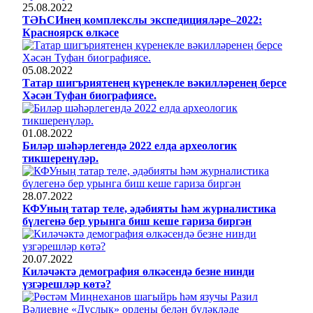
25.08.2022
ТӘҺСИнең комплекслы экспедицияләре–2022:
Красноярск өлкәсе
05.08.2022
Татар шигъриятенең күренекле вәкилләренең берсе
Хәсән Туфан биографиясе.
01.08.2022
Биләр шәһәрлегендә 2022 елда археологик
тикшеренүләр.
28.07.2022
КФУның татар теле, әдәбияты һәм журналистика
бүлегенә бер урынга биш кеше гариза биргән
20.07.2022
Киләчәктә демография өлкәсендә безне нинди
үзгәрешләр көтә?