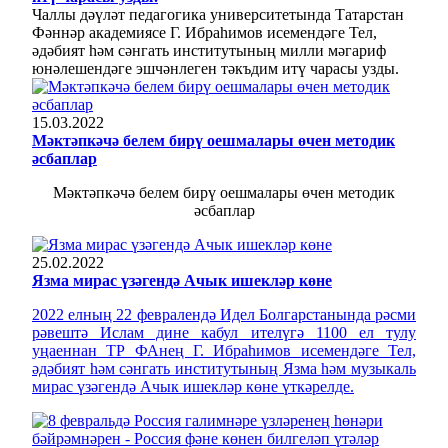
Чаллы дәүләт педагогика университетында Татарстан
Фәннәр академиясе Г. Ибраһимов исемендәге Тел,
әдәбият һәм сәнгать институтының милли мәгариф
юнәлешендәге эшчәнлеген тәкъдим итү чарасы узды.
15.03.2022
Мәктәпкәчә белем бирү оешмалары өчен методик
әсбаплар
Мәктәпкәчә белем бирү оешмалары өчен методик
әсбаплар
25.02.2022
Язма мирас үзәгендә Ачык ишекләр көне
2022 елның 22 февралендә Идел Болгарстанында рәсми
рәвештә Ислам дине кабул ителүгә 1100 ел тулу
уңаеннан ТР ФАнең Г. Ибраһимов исемендәге Тел,
әдәбият һәм сәнгать институтының Язма һәм музыкаль
мирас үзәгендә Ачык ишекләр көне үткәрелде.