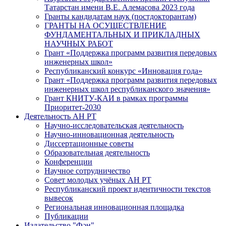
Татарстан имени В.Е. Алемасова 2023 года
Гранты кандидатам наук (постдокторантам)
ГРАНТЫ НА ОСУЩЕСТВЛЕНИЕ
ФУНДАМЕНТАЛЬНЫХ И ПРИКЛАДНЫХ
НАУЧНЫХ РАБОТ
Грант «Поддержка программ развития передовых
инженерных школ»
Республиканский конкурс «Инновация года»
Грант «Поддержка программ развития передовых
инженерных школ республиканского значения»
Грант КНИТУ-КАИ в рамках программы
Приоритет-2030
Деятельность АН РТ
Научно-исследовательская деятельность
Научно-инновационная деятельность
Диссертационные советы
Образовательная деятельность
Конференции
Научное сотрудничество
Совет молодых учёных АН РТ
Республиканский проект идентичности текстов
вывесок
Региональная инновационная площадка
Публикации
Издательство "Фән"