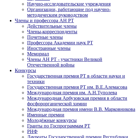
Научно-исследовательские учреждения
Организации, работающие под научно-
методическим руководством
Члены и профессора АН РТ
Действительные члены
Члены-корреспонденты
Почетные члены
Профессора Академии наук РТ
Иностранные члены
Мемориал
Члены АН РТ - участники Великой
Отечественной войны
Конкурсы
Государственная премия РТ в области науки и
техники
Государственная премия РТ им. В.Е.Алемасова
Международная премия им. А.Н.Туполева
Международная Арбузовская премия в области
фосфорорганической химии
Международная премия имени В.В. Марковникова
Именные премии
Молодёжные конкурсы
Гранты по Госпрограммам РТ
РНФ
Лауреаты Государственной премии Республики