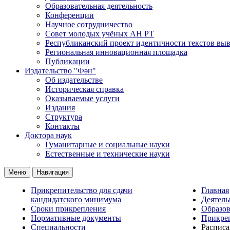
Образовательная деятельность
Конференции
Научное сотрудничество
Совет молодых учёных АН РТ
Республиканский проект идентичности текстов вы
Региональная инновационная площадка
Публикации
Издательство "Фән"
Об издательстве
Историческая справка
Оказываемые услуги
Издания
Структура
Контакты
Доктора наук
Гуманитарные и социальные науки
Естественные и технические науки
Меню
Навигация
Прикрепительство для сдачи
Главная
кандидатского минимума
Деятель
Сроки прикрепления
Образов
Нормативные документы
Прикреп
Специальности
Расписа