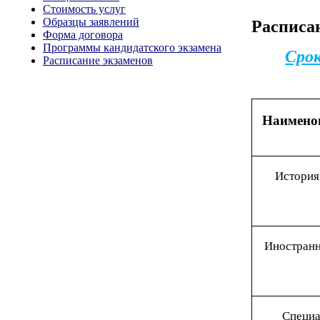
Стоимость услуг
Образцы заявлений
Расписа
Форма договора
Программы кандидатского экзамена
Срок
Расписание экзаменов
Наимено
И
стория
И
ностранн
С
пеци