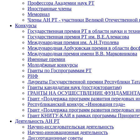
Профессора Академии наук РТ
Иностранные члены
Мемориал
Члены АН РТ - участники Великой Отечественной
Конкурсы
Государственная премия РТ в области науки и техн
Государственная премия РТ им. В.Е.Алемасова
Международная премия им. А.Н.Туполева
Международная Арбузовская премия в области фос
Международная премия имени В.В. Марковникова
Именные премии
Молодёжные конкурсы
Гранты по Госпрограммам РТ
РНФ
Лауреаты Государственной премии Республики Тата
Гранты кандидатам наук (постдокторантам)
ГРАНТЫ НА ОСУЩЕСТВЛЕНИЕ ФУНДАМЕНТА
Грант «Поддержка программ развития передовых 
Республиканский конкурс «Инновация года»
Грант «Поддержка программ развития передовых и
Грант КНИТУ-КАИ в рамках программы Приорите
Деятельность АН РТ
Научно-исследовательская деятельность
Научно-инновационная деятельность
Диссертационные советы