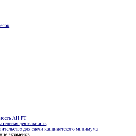
весок
ность АН РТ
ательная деятельность
ительство для сдачи кандидатского минимума
ние экзаменов