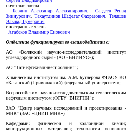
Сергей Владимирович
почетные члены
Берлин Александр Александрович
,
Сагдеев Ренад
Зиннурович
,
Тахаутдинов Шафагат Фахразович
,
Теляшев
Эльшад Гумерович
иностранные члены
Агабеков Владимир Енокович
Отделение функционирует во взаимодействии с:
АО «Волжский научно-исследовательский институт
углеводородного сырья» (АО «ВНИИУС»);
АО "Татнефтехиминвест-холдинг";
Химическим институтом им. А.М. Бутлерова ФГАОУ ВО
«Казанский (Приволжский) федеральный университет»;
Всероссийским научно-исследовательским геологическим
нефтяным институтом (ФГБУ "ВНИГНИ");
ЗАО "Центр научных исследований и проектирования -
МНК" (ЗАО «ЦНИП-МНК»)
Кафедрами: физической и коллоидной химии;
конструкционных материалов; технологии основного