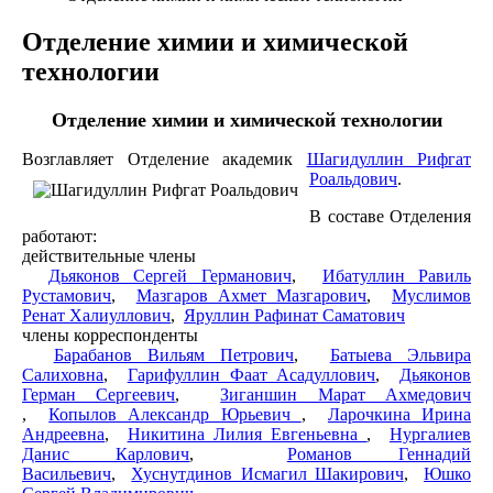
Отделение химии и химической
технологии
Отделение химии и химической технологии
Возглавляет Отделение
академик
Шагидуллин Рифгат
Роальдович
.
В составе Отделения
работают:
действительные члены
Дьяконов Сергей Германович
,
Ибатуллин Равиль
Рустамович
,
Мазгаров Ахмет Мазгарович
,
Муслимов
Ренат Халиуллович
,
Яруллин Рафинат Саматович
члены корреспонденты
Барабанов Вильям Петрович
,
Батыева Эльвира
Салиховна
,
Гарифуллин Фаат Асадуллович
,
Дьяконов
Герман Сергеевич
,
Зиганшин Марат Ахмедович
,
Копылов Александр Юрьевич
,
Ларочкина Ирина
Андреевна
,
Никитина Лилия Евгеньевна
,
Нургалиев
Данис Карлович
,
Романов Геннадий
Васильевич
,
Хуснутдинов Исмагил Шакирович
,
Юшко