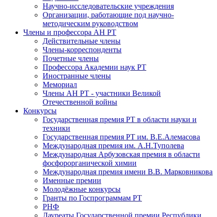
Научно-исследовательские учреждения
Организации, работающие под научно-
методическим руководством
Члены и профессора АН РТ
Действительные члены
Члены-корреспонденты
Почетные члены
Профессора Академии наук РТ
Иностранные члены
Мемориал
Члены АН РТ - участники Великой
Отечественной войны
Конкурсы
Государственная премия РТ в области науки и
техники
Государственная премия РТ им. В.Е.Алемасова
Международная премия им. А.Н.Туполева
Международная Арбузовская премия в области
фосфорорганической химии
Международная премия имени В.В. Марковникова
Именные премии
Молодёжные конкурсы
Гранты по Госпрограммам РТ
РНФ
Лауреаты Государственной премии Республики