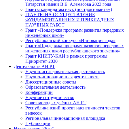
Татарстан имени В.Е. Алемасова 2023 года
Гранты кандидатам наук (постдокторантам)
ГРАНТЫ НА ОСУЩЕСТВЛЕНИЕ
ФУНДАМЕНТАЛЬНЫХ И ПРИКЛАДНЫХ
НАУЧНЫХ РАБОТ
Грант «Поддержка программ развития передовых
инженерных школ»
Республиканский конкурс «Инновация года»
Грант «Поддержка программ развития передовых
инженерных школ республиканского значения»
Грант КНИТУ-КАИ в рамках программы
Приоритет-2030
Деятельность АН РТ
Научно-исследовательская деятельность
Научно-инновационная деятельность
Диссертационные советы
Образовательная деятельность
Конференции
Научное сотрудничество
Совет молодых учёных АН РТ
Республиканский проект идентичности текстов
вывесок
Региональная инновационная площадка
Публикации
Издательство "Фән"