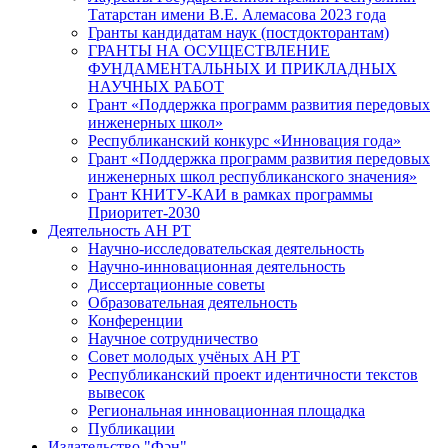
Татарстан имени В.Е. Алемасова 2023 года
Гранты кандидатам наук (постдокторантам)
ГРАНТЫ НА ОСУЩЕСТВЛЕНИЕ
ФУНДАМЕНТАЛЬНЫХ И ПРИКЛАДНЫХ
НАУЧНЫХ РАБОТ
Грант «Поддержка программ развития передовых
инженерных школ»
Республиканский конкурс «Инновация года»
Грант «Поддержка программ развития передовых
инженерных школ республиканского значения»
Грант КНИТУ-КАИ в рамках программы
Приоритет-2030
Деятельность АН РТ
Научно-исследовательская деятельность
Научно-инновационная деятельность
Диссертационные советы
Образовательная деятельность
Конференции
Научное сотрудничество
Совет молодых учёных АН РТ
Республиканский проект идентичности текстов
вывесок
Региональная инновационная площадка
Публикации
Издательство "Фән"