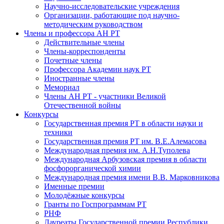
Научно-исследовательские учреждения
Организации, работающие под научно-
методическим руководством
Члены и профессора АН РТ
Действительные члены
Члены-корреспонденты
Почетные члены
Профессора Академии наук РТ
Иностранные члены
Мемориал
Члены АН РТ - участники Великой
Отечественной войны
Конкурсы
Государственная премия РТ в области науки и
техники
Государственная премия РТ им. В.Е.Алемасова
Международная премия им. А.Н.Туполева
Международная Арбузовская премия в области
фосфорорганической химии
Международная премия имени В.В. Марковникова
Именные премии
Молодёжные конкурсы
Гранты по Госпрограммам РТ
РНФ
Лауреаты Государственной премии Республики