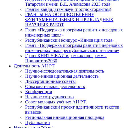
Татарстан имени В.Е. Алемасова 2023 года
Гранты кандидатам наук (постдокторантам)
ГРАНТЫ НА ОСУЩЕСТВЛЕНИЕ
ФУНДАМЕНТАЛЬНЫХ И ПРИКЛАДНЫХ
НАУЧНЫХ РАБОТ
Грант «Поддержка программ развития передовых
инженерных школ»
Республиканский конкурс «Инновация года»
Грант «Поддержка программ развития передовых
инженерных школ республиканского значения»
Грант КНИТУ-КАИ в рамках программы
Приоритет-2030
Деятельность АН РТ
Научно-исследовательская деятельность
Научно-инновационная деятельность
Диссертационные советы
Образовательная деятельность
Конференции
Научное сотрудничество
Совет молодых учёных АН РТ
Республиканский проект идентичности текстов
вывесок
Региональная инновационная площадка
Публикации
Издательство "Фән"