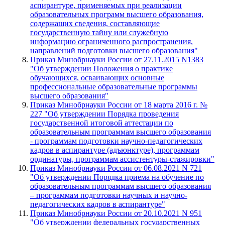
аспирантуре, применяемых при реализации
образовательных программ высшего образования,
содержащих сведения, составляющие
государственную тайну или служебную
информацию ограниченного распространения,
направлений подготовки высшего образования"
Приказ Минобрнауки России от 27.11.2015 N1383
"Об утверждении Положения о практике
обучающихся, осваивающих основные
профессиональные образовательные программы
высшего образования"
Приказ Минобрнауки России от 18 марта 2016 г. №
227 "Об утверждении Порядка проведения
государственной итоговой аттестации по
образовательным программам высшего образования
- программам подготовки научно-педагогических
кадров в аспирантуре (адъюнктуре), программам
ординатуры, программам ассистентуры-стажировки"
Приказ Минобрнауки России от 06.08.2021 N 721
"Об утверждении Порядка приема на обучение по
образовательным программам высшего образования
– программам подготовки научных и научно-
педагогических кадров в аспирантуре"
Приказ Минобрнауки России от 20.10.2021 N 951
"Об утверждении федеральных государственных