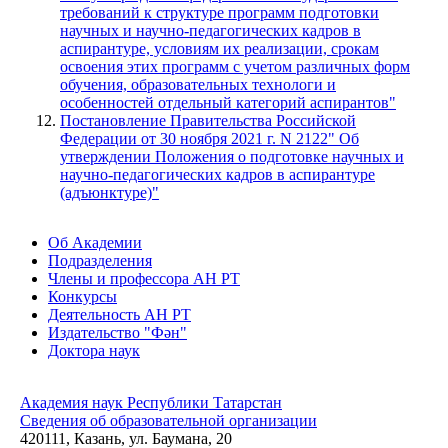
требований к структуре программ подготовки
научных и научно-педагогических кадров в
аспирантуре, условиям их реализации, срокам
освоения этих программ с учетом различных форм
обучения, образовательных технологи и
особенностей отдельный категорий аспирантов"
Постановление Правительства Российской
Федерации от 30 ноября 2021 г. N 2122" Об
утверждении Положения о подготовке научных и
научно-педагогических кадров в аспирантуре
(адъюнктуре)"
Об Академии
Подразделения
Члены и профессора АН РТ
Конкурсы
Деятельность АН РТ
Издательство "Фән"
Доктора наук
Академия наук Республики Татарстан
Сведения об образовательной организации
420111, Казань, ул. Баумана, 20