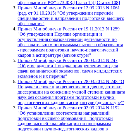
образовании в РФ" 273-ФЗ, [Глава 15] [Статья 108]
Приказ Минобрнауки России от 12.09.2013 N 1061
(ред. от 01.10.2015) "Об утверждении перечней
специальностей и направлений подготовки высшего
образования"
Приказ Минобрнауки России от 19.11.2013 N 1259
"Об утверждении Порядка организации и
осуществления образовательной деятельности по
образовательным программам высшего образования
- программам подготовки научно-педагогический
кадров в аспирантуре (адъюнктуре)"
Приказ Минобрнауки России от 28.03.2014 N 247
"Об утверждении Порядка прикрепления лиц для
сдачи кандидатский экзаменов, сдачи кандидатских
экзаменов и их перечня"
Приказ Минобрнауки России от 28.03.2014 N 248 "О
Порядке и сроке прикрепления лиц для подготовки
диссертации на соискание ученой степени кандидата
наук без освоения программ подготовки научно-
педагогических кадров в аспирантуре (адъюнктуре)"
Приказ Минобрнауки России от 02.09.2014 N 1192
"Об установлении соответствия направлений
подготовки высшего образования - подготовки
кадров высшей квалификации по программам
подготовки научно-педагогических кадров в