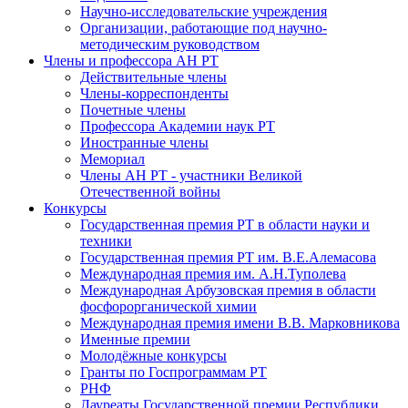
Научно-исследовательские учреждения
Организации, работающие под научно-
методическим руководством
Члены и профессора АН РТ
Действительные члены
Члены-корреспонденты
Почетные члены
Профессора Академии наук РТ
Иностранные члены
Мемориал
Члены АН РТ - участники Великой
Отечественной войны
Конкурсы
Государственная премия РТ в области науки и
техники
Государственная премия РТ им. В.Е.Алемасова
Международная премия им. А.Н.Туполева
Международная Арбузовская премия в области
фосфорорганической химии
Международная премия имени В.В. Марковникова
Именные премии
Молодёжные конкурсы
Гранты по Госпрограммам РТ
РНФ
Лауреаты Государственной премии Республики