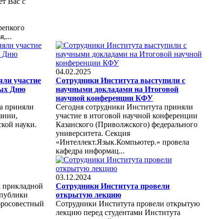
ет Вас с
репкого
,...
04.02.2025
яли участие
Сотрудники Института выступили с
ных Дню
научными докладами на Итоговой
научной конференции КФУ
а приняли
Сегодня сотрудники Института приняли
ании,
участие в итоговой научной конференции
ской науки.
Казанского (Приволжского) федерального
университета. Секция
«Интеллект.Язык.Компьютер.» провела
кафедра информац...
03.12.2024
а прикладной
Сотрудники Института провели
спублики
открытую лекцию
бросовестный
Сотрудники Института провели открытую
лекцию перед студентами Института