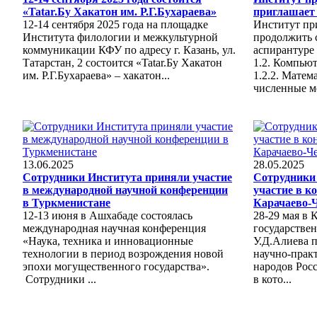
«Tatar.Бу Хакатон им. Р.Г.Бухараева»
приглашает 
12-14 сентября 2025 года на площадке
Институт пр
Института филологии и межкультурной
продолжить 
коммуникации КФУ по адресу г. Казань, ул.
аспирантуре
Татарстан, 2 состоится «Tatar.Бу Хакатон
1.2. Компью
им. Р.Г.Бухараева» – хакатон...
1.2.2. Матем
численные м
13.06.2025
28.05.2025
Сотрудники Института приняли участие
Сотрудники
в международной научной конференции
участие в к
в Туркменистане
Карачаево-
12-13 июня в Ашхабаде состоялась
28-29 мая в 
международная научная конференция
государстве
«Наука, техника и инновационные
У.Д.Алиева 
технологии в период возрождения новой
научно-прак
эпохи могущественного государства».
народов Росс
Сотрудники ...
в кото...