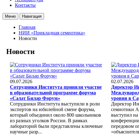
Контакты
Меню
Навигация
Главная
НИИ «Прикладная семиотика»
Новости
Новости
09.07.2026
02.07.2026
Сотрудники Института приняли участие
Директор Ин
в образовательной программе форума
Международ
«Сәләт Биләр Форум»
уровня в Са
Сотрудники Института выступили в роли
Директор Ин
экспертов на юбилейной смене форума,
семиотики А
который объединил около 800 школьников
выступил на
из разных уголков России. В рамках
конференции
лабораторий были представлены ключевые
передовом о
научные разр...
«объяснитель