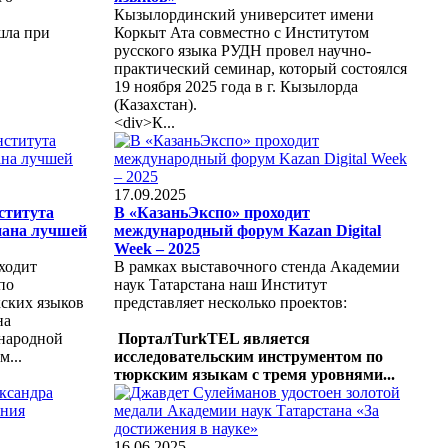
Кызылординский университет имени
шла при
Коркыт Ата совместно с Институтом
русского языка РУДН провел научно-
практический семинар, который состоялся
19 ноября 2025 года в г. Кызылорда
(Казахстан).
<div>К...
17.09.2025
ститута
В «КазаньЭкспо» проходит
нана лучшей
международный форум Kazan Digital
Week – 2025
оходит
В рамках выставочного стенда Академии
по
наук Татарстана наш Институт
ских языков
представляет несколько проектов:
на
ународной
ПорталTurkTEL является
...
исследовательским инструментом по
тюркским языкам с тремя уровнями...
16.06.2025