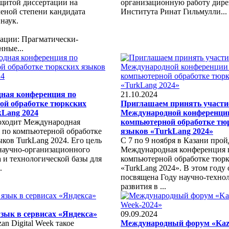
щитой диссертации на
организационную работу дире
ченой степени кандидата
Института Ринат Гильмулли...
 наук.
тации: Прагматически-
нные...
ная конференция по
21.10.2024
ой обработке тюркских
Приглашаем принять участие
kLang 2024
Международной конференци
оходит Международная
компьютерной обработке тю
 по компьютерной обработке
языков «TurkLang 2024»
ков TurkLang 2024. Его цель
С 7 по 9 ноября в Казани прой
научно-организационного
Международная конференция 
 и технологической базы для
компьютерной обработке тюрк
.
«TurkLang 2024». В этом году 
посвящена Году научно-техно
развития в ...
зык в сервисах «Яндекса»
09.09.2024
an Digital Week такое
Международный форум «Kaza