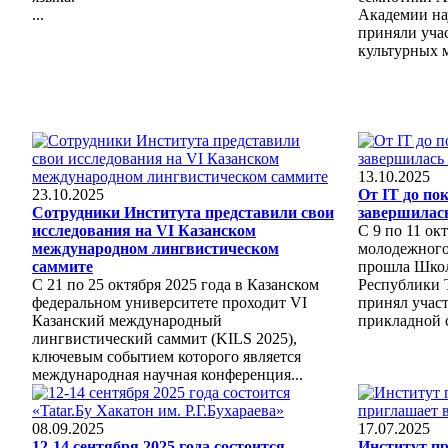
...
Академии на
приняли уча
культурных м
13.10.2025
23.10.2025
От IT до по
Сотрудники Института представили свои
завершилас
исследования на VI Казанском
С 9 по 11 окт
международном лингвистическом
молодежного
саммите
прошла Шко
С 21 по 25 октября 2025 года в Казанском
Республики 
федеральном университете проходит VI
принял учас
Казанский международный
прикладной 
лингвистический саммит (KILS 2025),
ключевым событием которого является
международная научная конференция...
08.09.2025
17.07.2025
12-14 сентября 2025 года состоится
Институт п