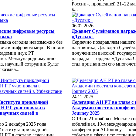
России», прошедшей 21–22 мая
в...
06.02.2026
еские цифровые ресурсы
Джавдет Сулейманов награж
языка
«Дуслык»
языка сегодня невозможно без
Сердечно поздравляем нашего
твия в цифровом мире. В новом
наставника, Джавдета Сулейма
кадемии наук РТ,
получением высокой государс
ом к Международному дню
награды — ордена «Дуслык»! 
а, научный сотрудник Булат
стал признанием его многолетн
казыва...
24.11.2025
Института прикладной
Делегация АН РТ во главе с
АН РТ участвовала в
Академии посетила конфере
научных связей в
Journey 2025
С 19 по 21 ноября в Москве со
по 2 декабря 2025 года
юбилейная, 10-я международн
Института прикладной
конференция AI Journey — кл
Н РТ в составе делегации
событие в сфере искусственно