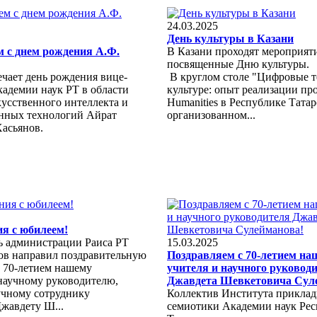
24.03.2025
День культуры в Казани
 с днем рождения А.Ф.
В Казани проходят мероприяти
посвященные Дню культуры.
чает день рождения вице-
В круглом столе "Цифровые т
кадемии наук РТ в области
культуре: опыт реализации про
кусственного интеллекта и
Humanities в Республике Татар
нных технологий Айрат
организованном...
асьянов.
я с юбилеем!
ь администрации Раиса РТ
15.03.2025
ов направил поздравительную
Поздравляем с 70-летием на
с 70-летием нашему
учителя и научного руковод
 научному руководителю,
Джавдета Шевкетовича Сул
учному сотруднику
Коллектив Института прикла
жавдету Ш...
семиотики Академии наук Ре