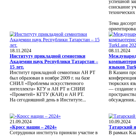
успешной за
соискание у
технических
Тема диссер
ориентирова
18.11.2024
08.11.2024
Институту прикладной семиотики
Международ
Академии наук Республики Татарстан –
компьютерн
15 лет.
языков Tur
Институт прикладной семиотики АН РТ
В Казани пр
был образован в ноябре 2009 г. на базе
конференция
СНИЛ «Проблемы искусственного
тюркских язы
интеллекта» КГУ и АН РТ и СНИИ
— создание 
«Прометей» КГТУ (КАИ) и АН РТ.
пространства
На сегодняшний день в Институте...
обсуждения..
21.09.2024
10.09.2024
«Кросс нации – 2024»
Татарский я
Сотрудники института приняли участие в
В рамках Kaz