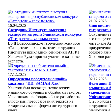
21.02.2026
16.04.2026
Лингвистич
Сотрудник Института выступил
татарского 
экспертом на республиканском конкурсе
Сохранение 
«Татар теле – халкым теле»
его присутс
Во II Всероссийском творческом конкурсе
материале А
«Татар теле — халкым теле» сотрудник
приуроченн
Института прикладной семиотики АН РТ
родного язык
Хакимов Булат принял участие в качестве
Хакимов расс
эксперта.
17.12.2025
Определены победители онлайн-
02.12.2025
хакатона "ИИ- ЗАМАН Хак"
Делегация 
Хакатон был посвящен технологиям
семиотики 
машинного обучения и обработки текстов.
укреплении 
Участникам необходимо было разработать
Узбекистане
алгоритмы преобразования текстов на
С 28 ноября 
татарском языке в формы литературного
сотрудники 
языка.
семиотики А