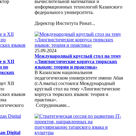
ктор
вычислительной математики и
информационных технологий Казанского
федерального университета.
Директор Института Ринат...
25.09.2024
Международный круглый стол на тему
 в ХII
«Лингвистические корпуса тюркских
и по
языков: теория и практика»
ркских
В Казахском национальном
педагогическом университете имени Абая
дет ХII
(г.Алматы) состоялся Международный
по
круглый стол на тему «Лингвистические
ских языков
корпуса тюркских языков: теория и
она
практика».
логического
Сотрудниками...
n Digital