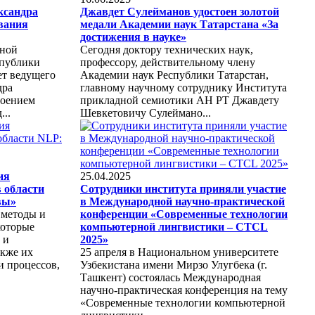
ксандра
Джавдет Сулейманов удостоен золотой
вания
медали Академии наук Татарстана «За
достижения в науке»
дной
Сегодня доктору технических наук,
спублики
профессору, действительному члену
ет ведущего
Академии наук Республики Татарстан,
дра
главному научному сотруднику Института
воением
прикладной семиотики АН РТ Джавдету
...
Шевкетовичу Сулеймано...
ия
25.04.2025
 области
Сотрудники института приняли участие
вы»
в Международной научно-практической
 методы и
конференции «Современные технологии
которые
компьютерной лингвистики – CTCL
 и
2025»
акже их
25 апреля в Национальном университете
и процессов,
Узбекистана имени Мирзо Улугбека (г.
Ташкент) состоялась Международная
научно-практическая конференция на тему
«Современные технологии компьютерной