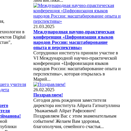
лингвистики...
я,
21.03.2025
ехнологии в
Международная научно-практическая
ектов Digital
конференция «Цифровизация языков
стан",
народов России: масштабирование
опыта и перспективы»
Сотрудники института приняли участие в
VI Международной научно-практической
конференции «Цифровизация языков
народов России: масштабирование опыта и
перспективы», которая открылась в
Марий...
26.02.2025
Поздравляем!
Сегодня день рождения заместителя
шего
директора института Айрата Гатиатуллина
ителя
Уважаемый Айрат Рафизович!
ейманова!
Поздравляем Вас с этим знаменательным
дной
событием! Желаем Вам здоровья,
спублики
благополучия, семейного счастья...