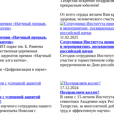
Татарстан искренне поздравля
прекрасным юбилеем!
От всего сердца желаем Вам к
здоровья, человеческого счастья
ремии «Научный прорыв.
11.02.2025
 китеш»
Сотрудники Института прин
 ИТ-парке им. Б. Рамеева
в мероприятиях, посвящен
ественная церемония
российской науки
 лауреатов премии «Научный
Сегодня сотрудники Институт
ни алга китеш».
участие в торжественном собр
приуроченном ко Дню россий
 «Цифровизация в науке»
17.12.2024
Поздравляем коллег!
м с успешной защитой
В связи с 15-летием Институт
!
семиотики Академии наук Ре
 научного сотрудника нашего
Татарстан, за многолетний до
рокопьева Николая с
труд и эффективную научно-