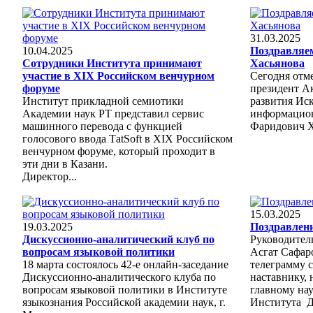
31.03.2025
10.04.2025
Поздравляем
Сотрудники Института принимают
Хасьянова
участие в XIX Российском венчурном
Сегодня отме
форуме
президент А
Институт прикладной семиотики
развития Ис
Академии наук РТ представил сервис
информацио
машинного перевода с функцией
Фаридович Х
голосового ввода ТatSoft в XIX Российском
венчурном форуме, который проходит в
эти дни в Казани.
Директор...
15.03.2025
19.03.2025
Поздравлени
Дискуссионно-аналитический клуб по
Руководител
вопросам языковой политики
Асгат Сафар
18 марта состоялось 42-е онлайн-заседание
телеграмму 
Дискуссионно-аналитического клуба по
наставнику,
вопросам языковой политики в Институте
главному на
языкознания Российской академии наук, г.
Института Д