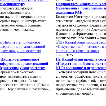
в аспирантуру
Поздравляем Фридмана Але
иглашает желающих
Яковлевича с присвоением з
свое образование в
академика РАЕ
 по научной специальности:
Коллектив Института прикла
терные науки и информатика:
семиотики Академии наук Ре
атическое моделирование,
Татарстан сердечно поздравля
етоды и комплексы...
научного сотрудника Алексан
Яковлевича Фридмана с прис
высшего ученого звания – акад
15.05.2025
 Института принимают
На KazanForum прошла сесс
онференции, организованной
«Искусственный интеллект в
Черкесским университетом
NLP: состояние и перспекти
Карачаево-Черкесском
Эксперты обсудили новейшие
нном университете имени
алгоритмы обработки текста, 
проходит всероссийская
используют глубокое обучение
тическая конференция «Языки
нейросетевые технологии, а т
ии. Перспективы и развитие»,
применение для автоматизаци
улучшения взаимодейст...