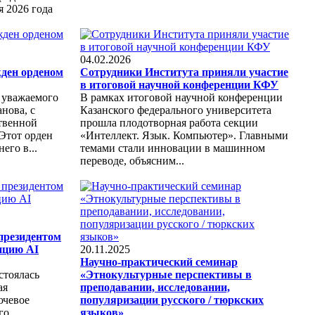
 2026 года
04.02.2026
ден орденом
Сотрудники Института приняли участие
в итоговой научной конференции КФУ
 уважаемого
В рамках итоговой научной конференции
нова, с
Казанского федерального университета
твенной
прошла плодотворная работа секции
Этот орден
«Интеллект. Язык. Компьютер». Главными
его в...
темами стали инновации в машинном
переводе, объясним...
 президентом
нцию AI
20.11.2025
Научно-практический семинар
стоялась
«Этнокультурные перспективы в
ая
преподавании, исследовании,
ючевое
популяризации русского / тюркских
го
языков»