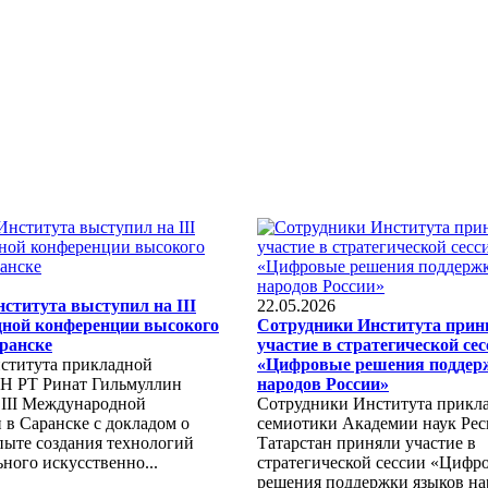
ститута выступил на III
22.05.2026
ной конференции высокого
Сотрудники Института при
ранске
участие в стратегической се
ститута прикладной
«Цифровые решения поддер
Н РТ Ринат Гильмуллин
народов России»
 III Международной
Сотрудники Института прикл
 в Саранске с докладом о
семиотики Академии наук Ре
пыте создания технологий
Татарстан приняли участие в
ного искусственно...
стратегической сессии «Цифр
решения поддержки языков на