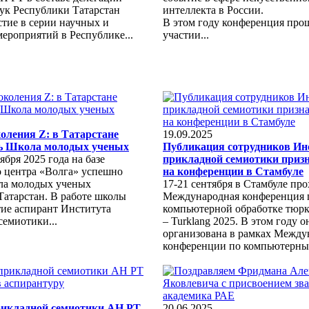
ук Республики Татарстан
интеллекта в России.
стие в серии научных и
В этом году конференция про
ероприятий в Республике...
участии...
коления Z: в Татарстане
19.09.2025
ь Школа молодых ученых
Публикация сотрудников Ин
ября 2025 года на базе
прикладной семиотики приз
 центра «Волга» успешно
на конференции в Стамбуле
ла молодых ученых
17-21 сентября в Стамбуле пр
Татарстан. В работе школы
Международная конференция 
тие аспирант Института
компьютерной обработке тюрк
семиотики...
– Turklang 2025. В этом году о
организована в рамках Межд
конференции по компьютерным
рикладной семиотики АН РТ
20.06.2025