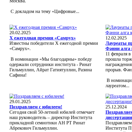
Москва.
С докладом на тему «Цифровые...
20.02.2025
Х ежегодная премия «Самрух»
12.02.2025
Известны победители Х ежегодной премии
Лауреаты п
«Самрух».
Фәнни алга
11 февраля в
В номинации «Мы благодарны» победу
прошла торж
одержали сотрудники института - Ринат
награждения
Гильмуллин, Айрат Гатиятуллин, Разина
прорыв. Фән
Сафина!
В номинации
лауреатом...
29.01.2025
Поздравляем с юбилеем!
25.12.2024
Сегодня свой 50-летний юбилей отмечает
Поздравляе
наш руководитель – директор Института
диссертации
прикладной семиотики АН РТ Ринат
Поздравляем
Абрекович Гильмуллин.
Института П